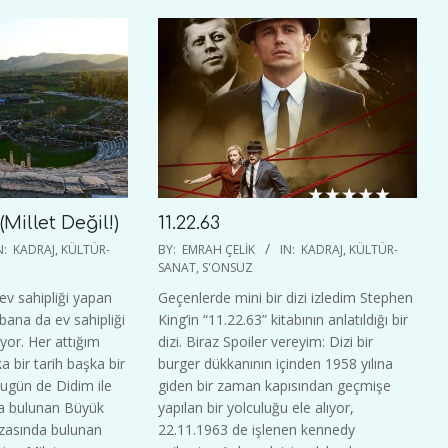
Millet Değil!)
11.22.63
2024-
N:
KADRAJ
,
KÜLTÜR-
BY:
EMRAH ÇELIK
IN:
KADRAJ
,
KÜLTÜR-
03-
SANAT
,
S'ONSUZ
01
ev sahipliği yapan
Geçenlerde mini bir dizi izledim Stephen
bana da ev sahipliği
King’in “11.22.63” kitabının anlatıldığı bir
or. Her attığım
dizi. Biraz Spoiler vereyim: Dizi bir
a bir tarih başka bir
burger dükkanının içinden 1958 yılına
Bugün de Didim ile
giden bir zaman kapısından geçmişe
da bulunan Büyük
yapılan bir yolculuğu ele alıyor,
zasında bulunan
22.11.1963 de işlenen kennedy