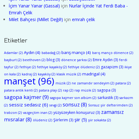
İçim Yanar Yanar (Gassal)
için
Nurlar İçinde Yat Ferdi Baba -
Emrah Çelik
Milet Bahçesi (Millet Değil!)
için
emrah çelik
Etiketler
Aydın
(4)
barış manço
(4)
Adamlar
(2)
babadağ
(2)
barış manço dönence
(2)
blog
(3)
Emre Aydın
(3)
bayburt
(2)
beethoven
(2)
dönence şarkısı
(2)
ferdi
gazapizm
(3)
tayfur
(2)
fethiye
(2)
fethiye kayaköy
(2)
fethiye ölüdeniz
(2)
ikiye
madrigal
(4)
on kala
(2)
kadraj
(2)
kayaköy
(2)
klasik müzik
(2)
manşet
(96)
müzik
(2)
ne zamandır sendeyim
(2)
patara
(2)
sagopa
(3)
patara antik kenti
(2)
patara plajı
(2)
rap
(2)
rap müzik
(2)
sagopa kajmer
(9)
sarkastik
(3)
sagopa kajmer son albüm
(2)
sarkazm
sonsuz
(8)
sessiz sedasız
(6)
(2)
sevgi
(2)
Sonsuz şiir defterimden
(2)
zamansız
yüzyüzeyken konuşuruz
(3)
trabzon
(2)
vazgeçtim inan
(2)
mısralar
(8)
şiir
(5)
Şiirlerim
(3)
ölüdeniz
(2)
şiir sokakta
(2)