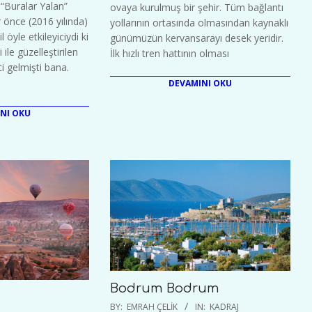
“Buralar Yalan”
ovaya kurulmuş bir şehir. Tüm bağlantı
lar önce (2016 yılında)
yollarının ortasında olmasından kaynaklı
l öyle etkileyiciydi ki
günümüzün kervansarayı desek yeridir.
 ile güzelleştirilen
İlk hızlı tren hattının olması
ci gelmişti bana.
DEVAMINI OKU
NI OKU
Bodrum Bodrum
2019-
BY:
EMRAH ÇELIK
IN:
KADRAJ