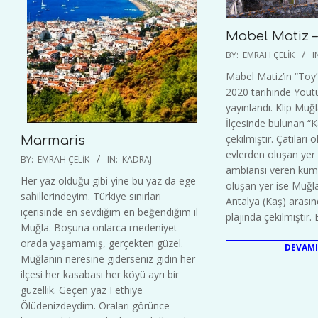
Mabel Matiz –
2020-
BY:
EMRAH ÇELIK
I
10-
Mabel Matiz’in “Toy”
20
2020 tarihinde Yout
yayınlandı. Klip Muğla
İlçesinde bulunan “
çekilmiştir. Çatıları
Marmaris
evlerden oluşan yer
2021-
BY:
EMRAH ÇELIK
IN:
KADRAJ
ambiansı veren kum
07-
Her yaz olduğu gibi yine bu yaz da ege
oluşan yer ise Muğla
11
sahillerindeyim. Türkiye sınırları
Antalya (Kaş) arası
içerisinde en sevdiğim en beğendiğim il
plajında çekilmiştir. 
Muğla. Boşuna onlarca medeniyet
orada yaşamamış, gerçekten güzel.
DEVAMI
Muğlanın neresine giderseniz gidin her
ilçesi her kasabası her köyü ayrı bir
güzellik. Geçen yaz Fethiye
Ölüdenizdeydim. Oraları görünce