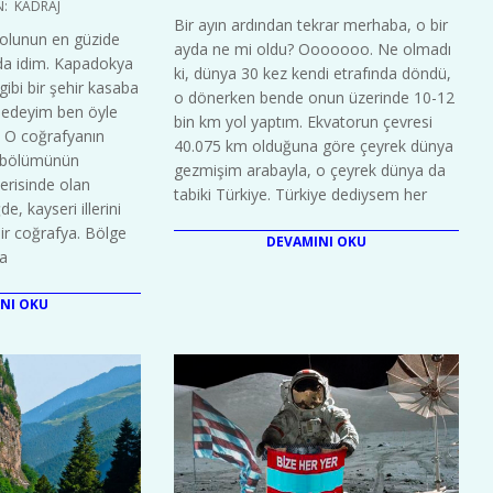
N:
KADRAJ
08-
Bir ayın ardından tekrar merhaba, o bir
01
olunun en güzide
ayda ne mi oldu? Ooooooo. Ne olmadı
da idim. Kapadokya
ki, dünya 30 kez kendi etrafında döndü,
ibi bir şehir kasaba
o dönerken bende onun üzerinde 10-12
af edeyim ben öyle
bin km yol yaptım. Ekvatorun çevresi
) O coğrafyanın
40.075 km olduğuna göre çeyrek dünya
r bölümünün
gezmişim arabayla, o çeyrek dünya da
içerisinde olan
tabiki Türkiye. Türkiye dediysem her
de, kayseri illerini
ir coğrafya. Bölge
DEVAMINI OKU
la
NI OKU