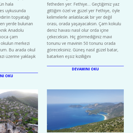
18
fetheden yer: Fethiye… Geçtiğimiz yaz
ün hala
gittiğim özel ve güzel yer Fethiye, öyle
es uykusunda
kelimelerle anlatılacak bir yer değil
dın’ın topyatağı
orası, orada yaşayacaksın. Çam kokulu
ilen yerde bulunan
deniz havası nasıl olur orda içine
knik Anadolu
çekeceksin. Hiç görmediğiniz mavi
 koca çam
tonunu ve mavinin 50 tonunu orada
a okulun merkezi
göreceksiniz. Güneş nasıl güzel batar,
orum. Bu arada okul
batarken eşsiz kızıllığını
zi üzerine yaklaşık
DEVAMINI OKU
NI OKU