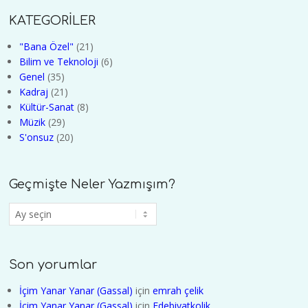
KATEGORİLER
"Bana Özel"
(21)
Bilim ve Teknoloji
(6)
Genel
(35)
Kadraj
(21)
Kültür-Sanat
(8)
Müzik
(29)
S'onsuz
(20)
Geçmişte Neler Yazmışım?
Geçmişte
Neler
Yazmışım?
Son yorumlar
İçim Yanar Yanar (Gassal)
için
emrah çelik
İçim Yanar Yanar (Gassal)
için
Edebiyatkolik