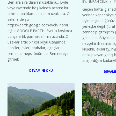
2020-
BY:
EMRAH ÇELIK
I
Ben ara sıra dalarım uzaklara… Evde
07
01-
veya işyerinde boş kalınca açarım bir
Geçen hafta iç anad
17
sekme, balıklama dalarım uzaklara. O
yerinde kapadokya 
sekme de şu ;
öyle düşündüğünüz g
https://earth.google.com/web/ namı
yerleşke değil. (itir
diğer GOOGLE EARTH. Evet o koskoca
zannedip gitmiştim.
dünya artık parmaklarımın ucunda. O
genel adı. Büyük bi
uzaklar artık bir kol boyu uzağımda.
nevşehir ili sınırları 
Sahiller, evler, arabalar, ağaçlar,
kırşehir, aksaray, niğ
ormanlar hepsi önümde. Ben nereye
de kapsayan geniş b
gitmek
araştırdığım kadarıy
DEVAMINI OKU
DEVAMI