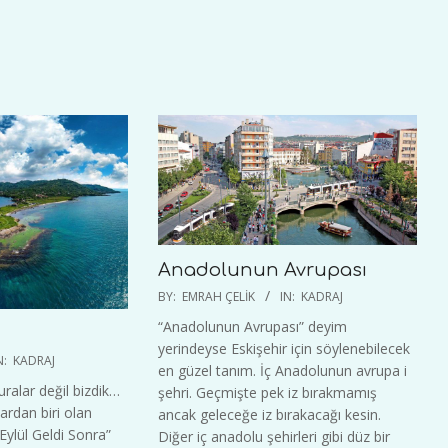
Anadolunun Avrupası
2020-
BY:
EMRAH ÇELIK
IN:
KADRAJ
02-
“Anadolunun Avrupası” deyim
16
yerindeyse Eskişehir için söylenebilecek
N:
KADRAJ
en güzel tanım. İç Anadolunun avrupa i
uralar değil bizdik…
şehri. Geçmişte pek iz bırakmamış
ardan biri olan
ancak geleceğe iz bırakacağı kesin.
ylül Geldi Sonra”
Diğer iç anadolu şehirleri gibi düz bir