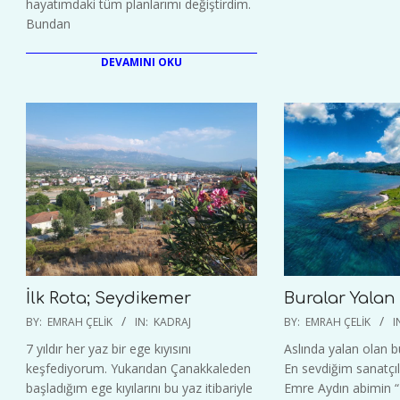
hayatımdaki tüm planlarımı değiştirdim.
Bundan
DEVAMINI OKU
İlk Rota; Seydikemer
Buralar Yalan
2020-
2020-
BY:
EMRAH ÇELIK
IN:
KADRAJ
BY:
EMRAH ÇELIK
I
09-
06-
7 yıldır her yaz bir ege kıyısını
Aslında yalan olan b
08
29
keşfediyorum. Yukarıdan Çanakkaleden
En sevdiğim sanatçıl
başladığım ege kıyılarını bu yaz itibariyle
Emre Aydın abimin “E