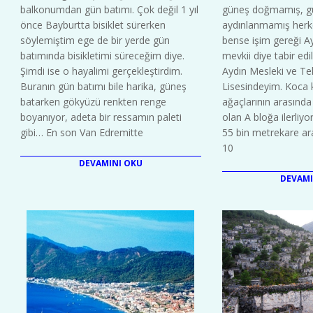
10
10
balkonumdan gün batımı. Çok değil 1 yıl
güneş doğmamış, g
önce Bayburtta bisiklet sürerken
aydınlanmamış herk
söylemiştim ege de bir yerde gün
bense işim gereği Ay
batımında bisikletimi süreceğim diye.
mevkii diye tabir ed
Şimdi ise o hayalimi gerçekleştirdim.
Aydın Mesleki ve Te
Buranın gün batımı bile harika, güneş
Lisesindeyim. Koca
batarken gökyüzü renkten renge
ağaçlarının arasınd
boyanıyor, adeta bir ressamın paleti
olan A bloğa ilerliy
gibi… En son Van Edremitte
55 bin metrekare ara
10
DEVAMINI OKU
DEVAMI