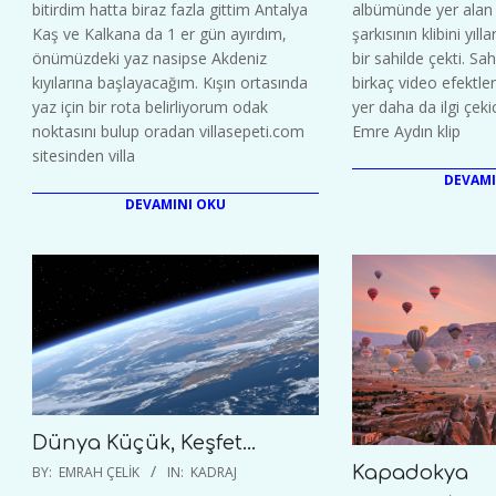
bitirdim hatta biraz fazla gittim Antalya
albümünde yer alan 
Kaş ve Kalkana da 1 er gün ayırdım,
şarkısının klibini yıl
önümüzdeki yaz nasipse Akdeniz
bir sahilde çekti. Sahi
kıyılarına başlayacağım. Kışın ortasında
birkaç video efektleri
yaz için bir rota belirliyorum odak
yer daha da ilgi çeki
noktasını bulup oradan villasepeti.com
Emre Aydın klip
sitesinden villa
DEVAMI
DEVAMINI OKU
Dünya Küçük, Keşfet…
2020-
Kapadokya
BY:
EMRAH ÇELIK
IN:
KADRAJ
02-