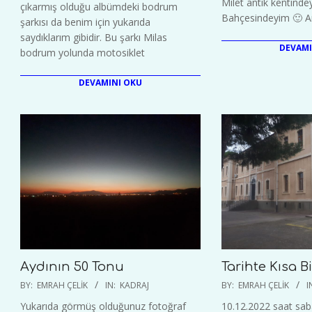
Milet antik kentinde
çıkarmış olduğu albümdeki bodrum
Bahçesindeyim 🙂 An
şarkısı da benim için yukarıda
saydıklarım gibidir. Bu şarkı Milas
DEVAMI
bodrum yolunda motosiklet
DEVAMINI OKU
Aydının 50 Tonu
Tarihte Kısa B
2022-
2022-
BY:
EMRAH ÇELIK
IN:
KADRAJ
BY:
EMRAH ÇELIK
I
12-
12-
Yukarıda görmüş olduğunuz fotoğraf
10.12.2022 saat sab