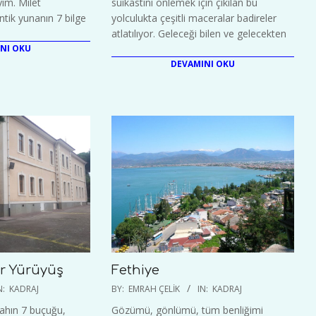
yim. Milet
suikastını önlemek için çıkılan bu
tik yunanın 7 bilge
yolculukta çeşitli maceralar badireler
atlatılıyor. Geleceği bilen ve gelecekten
NI OKU
DEVAMINI OKU
Fethiye
ir Yürüyüş
2022-
BY:
EMRAH ÇELIK
IN:
KADRAJ
N:
KADRAJ
03-
Gözümü, gönlümü, tüm benliğimi
ahın 7 buçuğu,