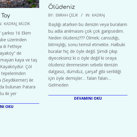
Ölüdeniz
2020-
 Toy
BY:
EMRAH ÇELIK
IN:
KADRAJ
09-
N:
KADRAJ
,
MÜZIK
Başlığı atarken bu denizin veya buraların
20
bu adla anılmasını çok çok garipsedim.
 şarkısı 16 Ekim
Neden ölüdeniz??? Ölmek; cansızlığı,
ube üzerinden
bitmişliği, sonu temsil etmekte. Halbuki
 ili Fethiye
buralar hiç de öyle değil. Şimdi çıkıp
Kayaköy” de
diyeceksiniz ki o öyle değil ki oraya
 olmayan kaya ve taş
ölüdeniz denmesinin sebebi denizin
 Kayaköydür. Çöl
dalgasız, dümdüz, çarşaf gibi serildiği
 tepelerinden
için öyle demişler… falan falan…
 (Seydikemer) ile
Gelmeden
nda bulunan Patara
Bu iki yer
DEVAMINI OKU
NI OKU