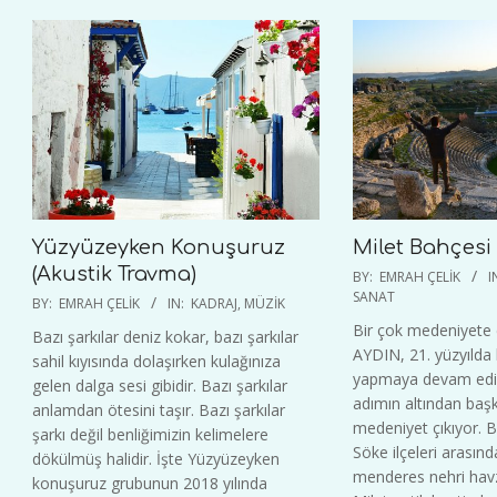
Yüzyüzeyken Konuşuruz
Milet Bahçesi (
2024-
(Akustik Travma)
BY:
EMRAH ÇELIK
I
06-
2025-
SANAT
BY:
EMRAH ÇELIK
IN:
KADRAJ
,
MÜZIK
17
02-
Bir çok medeniyete 
Bazı şarkılar deniz kokar, bazı şarkılar
16
AYDIN, 21. yüzyılda 
sahil kıyısında dolaşırken kulağınıza
yapmaya devam ediy
gelen dalga sesi gibidir. Bazı şarkılar
adımın altından başk
anlamdan ötesini taşır. Bazı şarkılar
medeniyet çıkıyor. 
şarkı değil benliğimizin kelimelere
Söke ilçeleri arasın
dökülmüş halidir. İşte Yüzyüzeyken
menderes nehri hav
konuşuruz grubunun 2018 yılında