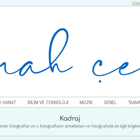
Depr
R-SANAT
BILIM VE TEKNOLOJI
MÜZIK
GENEL
“BANA
Kadraj
e fotoğraflar ve o fotoğrafların anlattıkları ve fotoğrafçılık ile ilgili bilgil