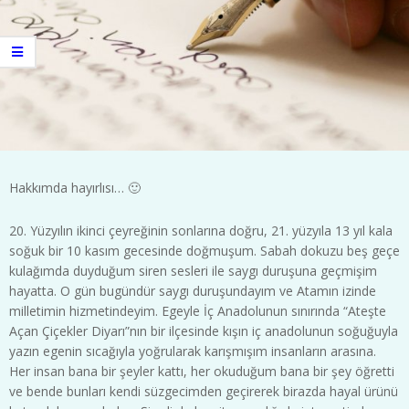
Hakkımda hayırlısı… 🙂
20. Yüzyılın ikinci çeyreğinin sonlarına doğru, 21. yüzyıla 13 yıl kala
soğuk bir 10 kasım gecesinde doğmuşum. Sabah dokuzu beş geçe
kulağımda duyduğum siren sesleri ile saygı duruşuna geçmişim
hayatta. O gün bugündür saygı duruşundayım ve Atamın izinde
milletimin hizmetindeyim. Egeyle İç Anadolunun sınırında “Ateşte
Açan Çiçekler Diyarı”nın bir ilçesinde kışın iç anadolunun soğuğuyla
yazın egenin sıcağıyla yoğrularak karışmışım insanların arasına.
Her insan bana bir şeyler kattı, her okuduğum bana bir şey öğretti
ve bende bunları kendi süzgecimden geçirerek birazda hayal ürünü