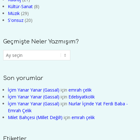
Kültür-Sanat
(8)
Müzik
(29)
S'onsuz
(20)
Geçmişte Neler Yazmışım?
Geçmişte
Neler
Yazmışım?
Son yorumlar
İçim Yanar Yanar (Gassal)
için
emrah çelik
İçim Yanar Yanar (Gassal)
için
Edebiyatkolik
İçim Yanar Yanar (Gassal)
için
Nurlar İçinde Yat Ferdi Baba -
Emrah Çelik
Milet Bahçesi (Millet Değil!)
için
emrah çelik
Etiketler