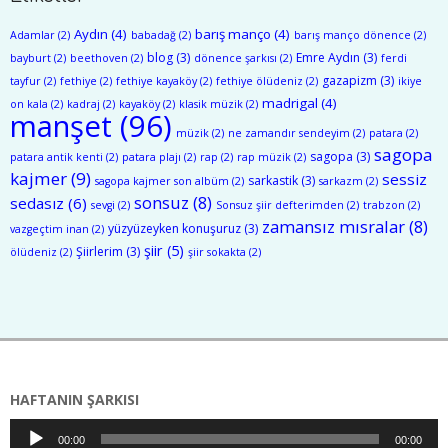
Aydın
(4)
barış manço
(4)
Adamlar
(2)
babadağ
(2)
barış manço dönence
(2)
blog
(3)
Emre Aydın
(3)
bayburt
(2)
beethoven
(2)
dönence şarkısı
(2)
ferdi
gazapizm
(3)
tayfur
(2)
fethiye
(2)
fethiye kayaköy
(2)
fethiye ölüdeniz
(2)
ikiye
madrigal
(4)
on kala
(2)
kadraj
(2)
kayaköy
(2)
klasik müzik
(2)
manşet
(96)
müzik
(2)
ne zamandır sendeyim
(2)
patara
(2)
sagopa
sagopa
(3)
patara antik kenti
(2)
patara plajı
(2)
rap
(2)
rap müzik
(2)
kajmer
(9)
sessiz
sarkastik
(3)
sagopa kajmer son albüm
(2)
sarkazm
(2)
sonsuz
(8)
sedasız
(6)
sevgi
(2)
Sonsuz şiir defterimden
(2)
trabzon
(2)
zamansız mısralar
(8)
yüzyüzeyken konuşuruz
(3)
vazgeçtim inan
(2)
şiir
(5)
Şiirlerim
(3)
ölüdeniz
(2)
şiir sokakta
(2)
HAFTANIN ŞARKISI
Ses
00:00
00:00