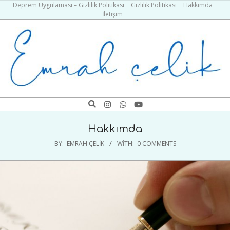
Skip
Deprem Uygulaması – Gizlilik Politikası
Gizlilik Politikası
Hakkımda
İletişim
to
content
Emrah
Search
Navigation
Çelik
Menu
Hakkımda
BY:
EMRAH ÇELIK
WITH:
0 COMMENTS