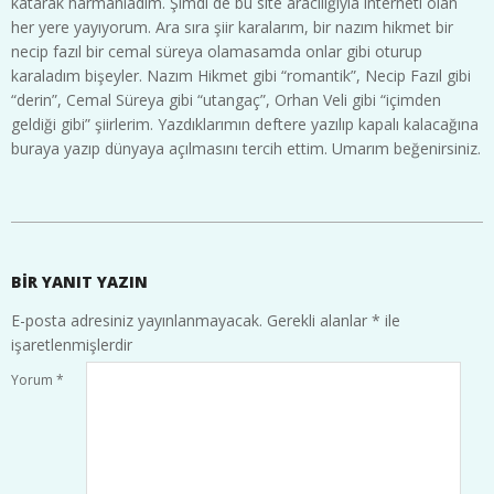
katarak harmanladım. Şimdi de bu site aracılığıyla interneti olan
her yere yayıyorum. Ara sıra şiir karalarım, bir nazım hikmet bir
necip fazıl bir cemal süreya olamasamda onlar gibi oturup
karaladım bişeyler. Nazım Hikmet gibi “romantik”, Necip Fazıl gibi
“derin”, Cemal Süreya gibi “utangaç”, Orhan Veli gibi “içimden
geldiği gibi” şiirlerim. Yazdıklarımın deftere yazılıp kapalı kalacağına
buraya yazıp dünyaya açılmasını tercih ettim. Umarım beğenirsiniz.
2020-
09-
30
BIR YANIT YAZIN
E-posta adresiniz yayınlanmayacak.
Gerekli alanlar
*
ile
işaretlenmişlerdir
Yorum
*