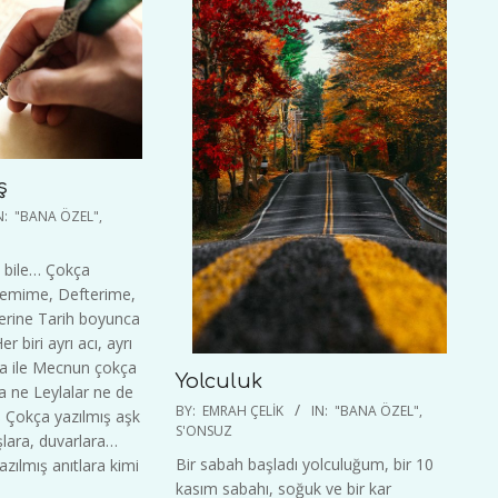
ş
N:
"BANA ÖZEL"
,
n bile… Çokça
lemime, Defterime,
llerine Tarih boyunca
r biri ayrı acı, ayrı
a ile Mecnun çokça
Yolculuk
 ne Leylalar ne de
2022-
BY:
EMRAH ÇELIK
IN:
"BANA ÖZEL"
,
 Çokça yazılmış aşk
01-
S'ONSUZ
aşlara, duvarlara…
30
Bir sabah başladı yolculuğum, bir 10
zılmış anıtlara kimi
kasım sabahı, soğuk ve bir kar