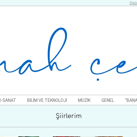
Depr
R-SANAT
BILIM VE TEKNOLOJI
MÜZIK
GENEL
“BANA
Şiirlerim