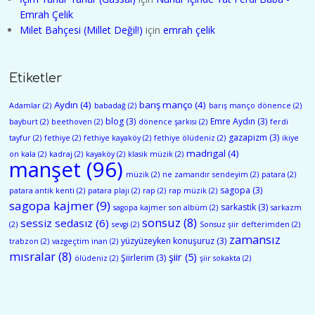
Emrah Çelik
Milet Bahçesi (Millet Değil!)
için
emrah çelik
Etiketler
Aydın
(4)
barış manço
(4)
Adamlar
(2)
babadağ
(2)
barış manço dönence
(2)
blog
(3)
Emre Aydın
(3)
bayburt
(2)
beethoven
(2)
dönence şarkısı
(2)
ferdi
gazapizm
(3)
tayfur
(2)
fethiye
(2)
fethiye kayaköy
(2)
fethiye ölüdeniz
(2)
ikiye
madrigal
(4)
on kala
(2)
kadraj
(2)
kayaköy
(2)
klasik müzik
(2)
manşet
(96)
müzik
(2)
ne zamandır sendeyim
(2)
patara
(2)
sagopa
(3)
patara antik kenti
(2)
patara plajı
(2)
rap
(2)
rap müzik
(2)
sagopa kajmer
(9)
sarkastik
(3)
sagopa kajmer son albüm
(2)
sarkazm
sonsuz
(8)
sessiz sedasız
(6)
(2)
sevgi
(2)
Sonsuz şiir defterimden
(2)
zamansız
yüzyüzeyken konuşuruz
(3)
trabzon
(2)
vazgeçtim inan
(2)
mısralar
(8)
şiir
(5)
Şiirlerim
(3)
ölüdeniz
(2)
şiir sokakta
(2)