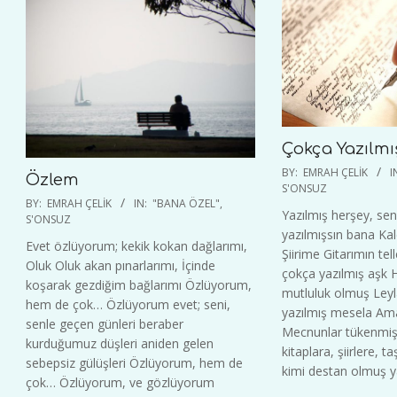
Çokça Yazılmı
2022-
BY:
EMRAH ÇELIK
I
Özlem
02-
S'ONSUZ
2023-
BY:
EMRAH ÇELIK
IN:
"BANA ÖZEL"
,
03
Yazılmış herşey, se
11-
S'ONSUZ
yazılmışsın bana Ka
13
Evet özlüyorum; kekik kokan dağlarımı,
Şiirime Gitarımın te
Oluk Oluk akan pınarlarımı, İçinde
çokça yazılmış aşk He
koşarak gezdiğim bağlarımı Özlüyorum,
mutluluk olmuş Leyl
hem de çok… Özlüyorum evet; seni,
yazılmış mesela Ama
senle geçen günleri beraber
Mecnunlar tükenmiş
kurduğumuz düşleri aniden gelen
kitaplara, şiirlere, t
sebepsiz gülüşleri Özlüyorum, hem de
kimi destan olmuş ya
çok… Özlüyorum, ve gözlüyorum