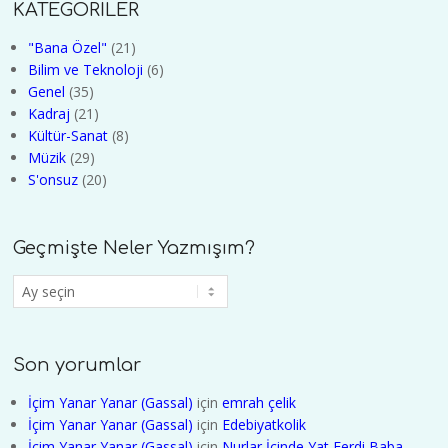
KATEGORİLER
"Bana Özel"
(21)
Bilim ve Teknoloji
(6)
Genel
(35)
Kadraj
(21)
Kültür-Sanat
(8)
Müzik
(29)
S'onsuz
(20)
Geçmişte Neler Yazmışım?
Geçmişte
Neler
Yazmışım?
Son yorumlar
İçim Yanar Yanar (Gassal)
için
emrah çelik
İçim Yanar Yanar (Gassal)
için
Edebiyatkolik
İçim Yanar Yanar (Gassal)
için
Nurlar İçinde Yat Ferdi Baba -