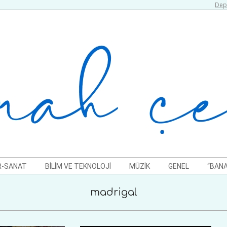
Depr
R-SANAT
BILIM VE TEKNOLOJI
MÜZIK
GENEL
“BANA
madrigal