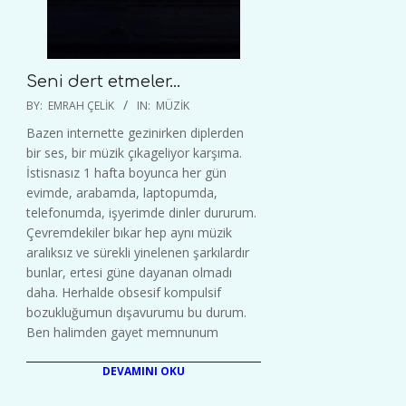
Seni dert etmeler…
2021-
BY:
EMRAH ÇELIK
IN:
MÜZIK
05-
Bazen internette gezinirken diplerden
18
bir ses, bir müzik çıkageliyor karşıma.
İstisnasız 1 hafta boyunca her gün
evimde, arabamda, laptopumda,
telefonumda, işyerimde dinler dururum.
Çevremdekiler bıkar hep aynı müzik
aralıksız ve sürekli yinelenen şarkılardır
bunlar, ertesi güne dayanan olmadı
daha. Herhalde obsesif kompulsif
bozukluğumun dışavurumu bu durum.
Ben halimden gayet memnunum
DEVAMINI OKU