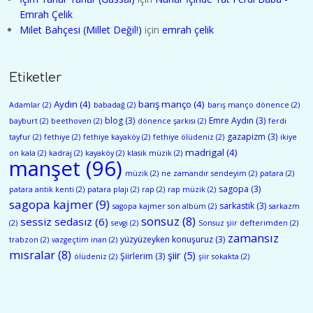
Emrah Çelik
Milet Bahçesi (Millet Değil!)
için
emrah çelik
Etiketler
Aydın
(4)
barış manço
(4)
Adamlar
(2)
babadağ
(2)
barış manço dönence
(2)
blog
(3)
Emre Aydın
(3)
bayburt
(2)
beethoven
(2)
dönence şarkısı
(2)
ferdi
gazapizm
(3)
tayfur
(2)
fethiye
(2)
fethiye kayaköy
(2)
fethiye ölüdeniz
(2)
ikiye
madrigal
(4)
on kala
(2)
kadraj
(2)
kayaköy
(2)
klasik müzik
(2)
manşet
(96)
müzik
(2)
ne zamandır sendeyim
(2)
patara
(2)
sagopa
(3)
patara antik kenti
(2)
patara plajı
(2)
rap
(2)
rap müzik
(2)
sagopa kajmer
(9)
sarkastik
(3)
sagopa kajmer son albüm
(2)
sarkazm
sonsuz
(8)
sessiz sedasız
(6)
(2)
sevgi
(2)
Sonsuz şiir defterimden
(2)
zamansız
yüzyüzeyken konuşuruz
(3)
trabzon
(2)
vazgeçtim inan
(2)
mısralar
(8)
şiir
(5)
Şiirlerim
(3)
ölüdeniz
(2)
şiir sokakta
(2)