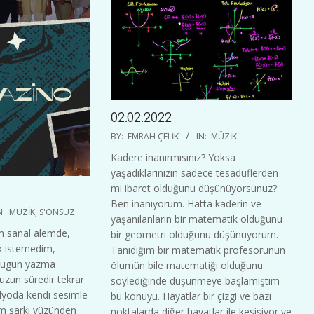
02.02.2022
2022-
BY:
EMRAH ÇELIK
IN:
MÜZIK
02-
Kadere inanırmısınız? Yoksa
02
yaşadıklarınızın sadece tesadüflerden
mi ibaret olduğunu düşünüyorsunuz?
Ben inanıyorum. Hatta kaderin ve
N:
MÜZIK
,
S'ONSUZ
yaşanılanların bir matematik olduğunu
 sanal alemde,
bir geometri olduğunu düşünüyorum.
 istemedim,
Tanıdığım bir matematik profesörünün
Bugün yazma
ölümün bile matematiği olduğunu
 uzun süredir tekrar
söylediğinde düşünmeye başlamıştım
adyoda kendi sesimle
bu konuyu. Hayatlar bir çizgi ve bazı
ım şarkı yüzünden
noktalarda diğer hayatlar ile kesişiyor ve