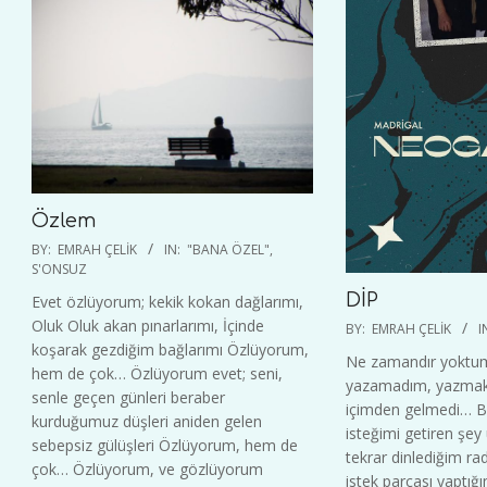
Özlem
2023-
BY:
EMRAH ÇELIK
IN:
"BANA ÖZEL"
,
11-
S'ONSUZ
13
DİP
Evet özlüyorum; kekik kokan dağlarımı,
2022-
Oluk Oluk akan pınarlarımı, İçinde
BY:
EMRAH ÇELIK
I
12-
koşarak gezdiğim bağlarımı Özlüyorum,
Ne zamandır yoktum
10
hem de çok… Özlüyorum evet; seni,
yazamadım, yazmak
senle geçen günleri beraber
içimden gelmedi… 
kurduğumuz düşleri aniden gelen
isteğimi getiren şey
sebepsiz gülüşleri Özlüyorum, hem de
tekrar dinlediğim r
çok… Özlüyorum, ve gözlüyorum
istek parçası yaptığ