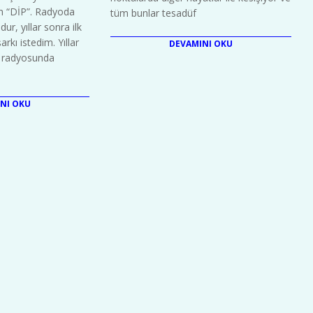
n “DİP”. Radyoda
tüm bunlar tesadüf
ur, yıllar sonra ilk
rkı istedim. Yıllar
DEVAMINI OKU
” radyosunda
NI OKU