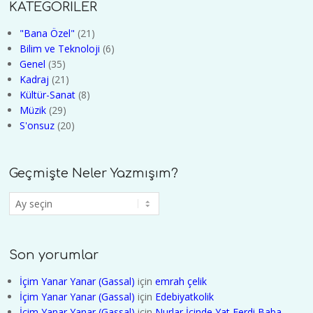
KATEGORİLER
"Bana Özel"
(21)
Bilim ve Teknoloji
(6)
Genel
(35)
Kadraj
(21)
Kültür-Sanat
(8)
Müzik
(29)
S'onsuz
(20)
Geçmişte Neler Yazmışım?
Geçmişte
Neler
Yazmışım?
Son yorumlar
İçim Yanar Yanar (Gassal)
için
emrah çelik
İçim Yanar Yanar (Gassal)
için
Edebiyatkolik
İçim Yanar Yanar (Gassal)
için
Nurlar İçinde Yat Ferdi Baba -