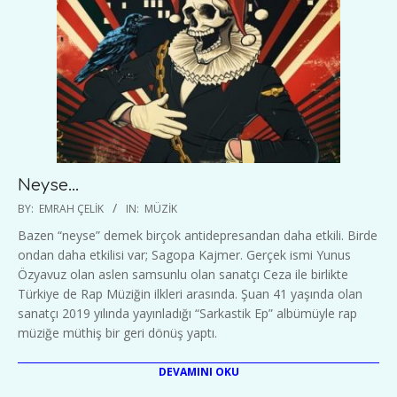
Neyse…
2020-
BY:
EMRAH ÇELIK
IN:
MÜZIK
01-
Bazen “neyse” demek birçok antidepresandan daha etkili. Birde
28
ondan daha etkilisi var; Sagopa Kajmer. Gerçek ismi Yunus
Özyavuz olan aslen samsunlu olan sanatçı Ceza ile birlikte
Türkiye de Rap Müziğin ilkleri arasında. Şuan 41 yaşında olan
sanatçı 2019 yılında yayınladığı “Sarkastik Ep” albümüyle rap
müziğe müthiş bir geri dönüş yaptı.
DEVAMINI OKU