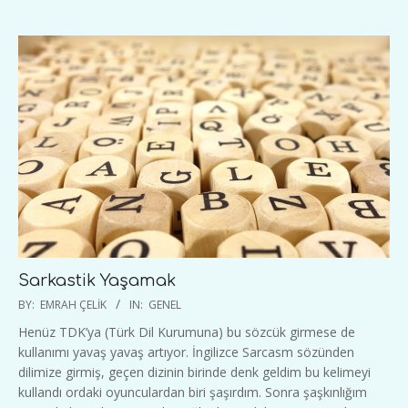
Sarkastik Yaşamak
2020-
BY:
EMRAH ÇELIK
IN:
GENEL
03-
Henüz TDK’ya (Türk Dil Kurumuna) bu sözcük girmese de
30
kullanımı yavaş yavaş artıyor. İngilizce Sarcasm sözünden
dilimize girmiş, geçen dizinin birinde denk geldim bu kelimeyi
kullandı ordaki oyunculardan biri şaşırdım. Sonra şaşkınlığım