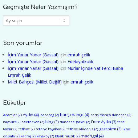
Geçmişte Neler Yazmışım?
Geçmişte
Neler
Yazmışım?
Son yorumlar
İçim Yanar Yanar (Gassal)
için
emrah çelik
İçim Yanar Yanar (Gassal)
için
Edebiyatkolik
İçim Yanar Yanar (Gassal)
için
Nurlar İçinde Yat Ferdi Baba -
Emrah Çelik
Milet Bahçesi (Millet Değil!)
için
emrah çelik
Etiketler
Aydın
(4)
barış manço
(4)
Adamlar
(2)
babadağ
(2)
barış manço dönence
(2)
blog
(3)
Emre Aydın
(3)
bayburt
(2)
beethoven
(2)
dönence şarkısı
(2)
ferdi
gazapizm
(3)
tayfur
(2)
fethiye
(2)
fethiye kayaköy
(2)
fethiye ölüdeniz
(2)
ikiye
madrigal
(4)
on kala
(2)
kadraj
(2)
kayaköy
(2)
klasik müzik
(2)