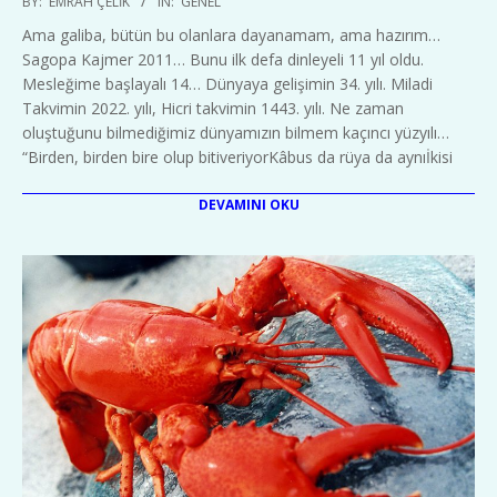
BY:
EMRAH ÇELIK
IN:
GENEL
01-
Ama galiba, bütün bu olanlara dayanamam, ama hazırım…
06
Sagopa Kajmer 2011… Bunu ilk defa dinleyeli 11 yıl oldu.
Mesleğime başlayalı 14… Dünyaya gelişimin 34. yılı. Miladi
Takvimin 2022. yılı, Hicri takvimin 1443. yılı. Ne zaman
oluştuğunu bilmediğimiz dünyamızın bilmem kaçıncı yüzyılı…
“Birden, birden bire olup bitiveriyorKâbus da rüya da aynıİkisi
DEVAMINI OKU