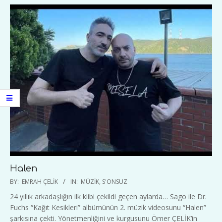
Halen
2022-
BY:
EMRAH ÇELIK
IN:
MÜZIK
,
S'ONSUZ
09-
24 yıllık arkadaşlığın ilk klibi çekildi geçen aylarda… Sago ile Dr.
12
Fuchs “Kağıt Kesikleri” albümünün 2. müzik videosunu “Halen”
şarkısına çekti. Yönetmenliğini ve kurgusunu Ömer ÇELİK’in