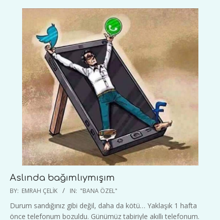
Aslında bağımlıymışım
2020-
BY:
EMRAH ÇELIK
IN:
"BANA ÖZEL"
01-
Durum sandığınız gibi değil, daha da kötü… Yaklaşık 1 hafta
15
önce telefonum bozuldu. Günümüz tabiriyle akıllı telefonum.