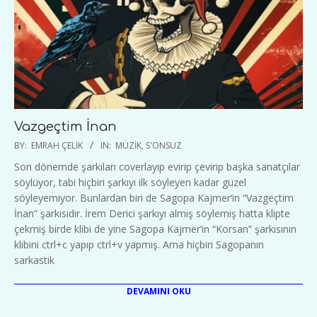
Vazgeçtim İnan
2023-
BY:
EMRAH ÇELIK
IN:
MÜZIK
,
S'ONSUZ
02-
Son dönemde şarkıları coverlayıp evirip çevirip başka sanatçılar
28
söylüyor, tabi hiçbiri şarkıyı ilk söyleyen kadar güzel
söyleyemiyor. Bunlardan biri de Sagopa Kajmer’in “Vazgeçtim
İnan” şarkısıdır. İrem Derici şarkıyı almış söylemiş hatta klipte
çekmiş birde klibi de yine Sagopa Kajmer’in “Korsan” şarkısının
klibini ctrl+c yapıp ctrl+v yapmış. Ama hiçbiri Sagopanın
sarkastik
DEVAMINI OKU