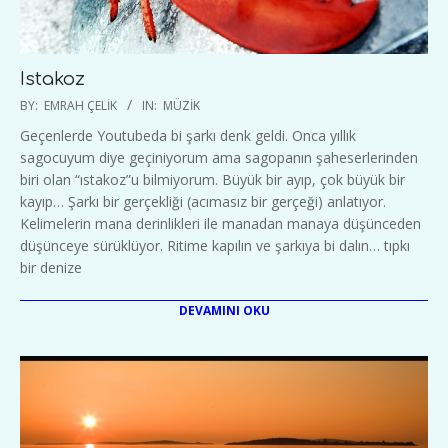
Istakoz
2020-
BY:
EMRAH ÇELIK
IN:
MÜZIK
07-
Geçenlerde Youtubeda bi şarkı denk geldi. Onca yıllık
13
sagocuyum diye geçiniyorum ama sagopanın şaheserlerinden
biri olan “ıstakoz”u bilmiyorum. Büyük bir ayıp, çok büyük bir
kayıp… Şarkı bir gerçekliği (acımasız bir gerçeği) anlatıyor.
Kelimelerin mana derinlikleri ile manadan manaya düşünceden
düşünceye sürüklüyor. Ritime kapılın ve şarkıya bi dalın… tıpkı
bir denize
DEVAMINI OKU