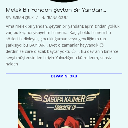
Melek Bir Yandan Şeytan Bir Yandan…
2020-
BY:
EMRAH ÇELIK
IN:
"BANA ÖZEL"
03-
Ama melek bir yandan, şeytan bir yandanBaşım zindan yokluk
09
var, bu kaçıncı şikayetim bilmem… Kaç yıl oldu bilmem bu
sözleri ilk dinleyeli, çocukluğumun veya gençliğimin rap
şarkısıydı bu BAYTAR… Evet o zamanlar hayvandık 🙂
derdimize çare olacak baytar yoktu 🙂 … Bu devranın binlerce
sevgi müşterisinden biriyimYalnızlığıma küfrederim, sensiz
halden
DEVAMINI OKU