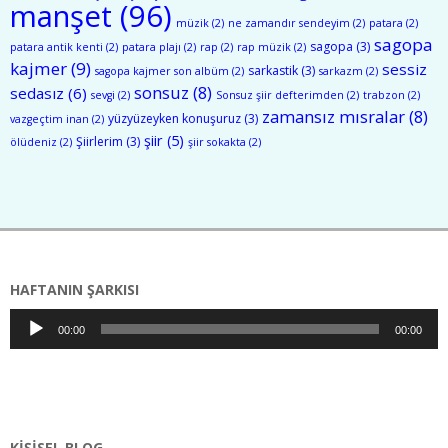
manşet
(96)
müzik
(2)
ne zamandır sendeyim
(2)
patara
(2)
sagopa
sagopa
(3)
patara antik kenti
(2)
patara plajı
(2)
rap
(2)
rap müzik
(2)
kajmer
(9)
sessiz
sarkastik
(3)
sagopa kajmer son albüm
(2)
sarkazm
(2)
sonsuz
(8)
sedasız
(6)
sevgi
(2)
Sonsuz şiir defterimden
(2)
trabzon
(2)
zamansız mısralar
(8)
yüzyüzeyken konuşuruz
(3)
vazgeçtim inan
(2)
şiir
(5)
Şiirlerim
(3)
ölüdeniz
(2)
şiir sokakta
(2)
HAFTANIN ŞARKISI
Ses
00:00
00:00
oynatıcı
KIŞISEL BLOG