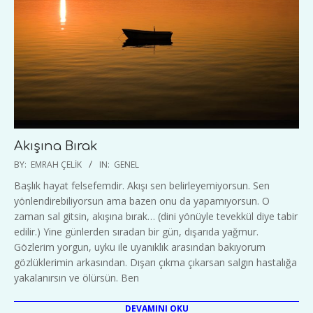
Akışına Bırak
2020-
BY:
EMRAH ÇELIK
IN:
GENEL
04-
Başlık hayat felsefemdir. Akışı sen belirleyemiyorsun. Sen
01
yönlendirebiliyorsun ama bazen onu da yapamıyorsun. O
zaman sal gitsin, akışına bırak… (dini yönüyle tevekkül diye tabir
edilir.) Yine günlerden sıradan bir gün, dışarıda yağmur.
Gözlerim yorgun, uyku ile uyanıklık arasından bakıyorum
gözlüklerimin arkasından. Dışarı çıkma çıkarsan salgın hastalığa
yakalanırsın ve ölürsün. Ben
DEVAMINI OKU