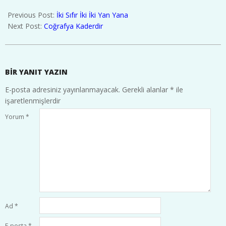
2022-
01-
Previous Post:
İki Sıfır İki İki Yan Yana
30
Next Post:
Coğrafya Kaderdir
BIR YANIT YAZIN
E-posta adresiniz yayınlanmayacak.
Gerekli alanlar
*
ile
işaretlenmişlerdir
Yorum
*
Ad
*
E-posta
*