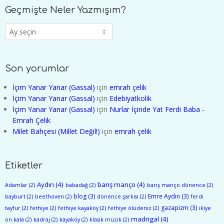
Geçmişte Neler Yazmışım?
Geçmişte
Neler
Yazmışım?
Son yorumlar
İçim Yanar Yanar (Gassal)
için
emrah çelik
İçim Yanar Yanar (Gassal)
için
Edebiyatkolik
İçim Yanar Yanar (Gassal)
için
Nurlar İçinde Yat Ferdi Baba -
Emrah Çelik
Milet Bahçesi (Millet Değil!)
için
emrah çelik
Etiketler
Aydın
(4)
barış manço
(4)
Adamlar
(2)
babadağ
(2)
barış manço dönence
(2)
blog
(3)
Emre Aydın
(3)
bayburt
(2)
beethoven
(2)
dönence şarkısı
(2)
ferdi
gazapizm
(3)
tayfur
(2)
fethiye
(2)
fethiye kayaköy
(2)
fethiye ölüdeniz
(2)
ikiye
madrigal
(4)
on kala
(2)
kadraj
(2)
kayaköy
(2)
klasik müzik
(2)