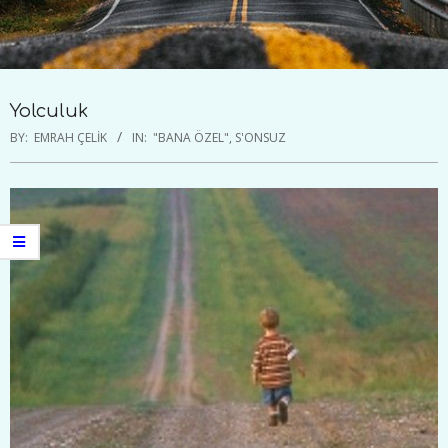
Yolculuk
BY:
EMRAH ÇELIK
IN:
"BANA ÖZEL"
,
S'ONSUZ