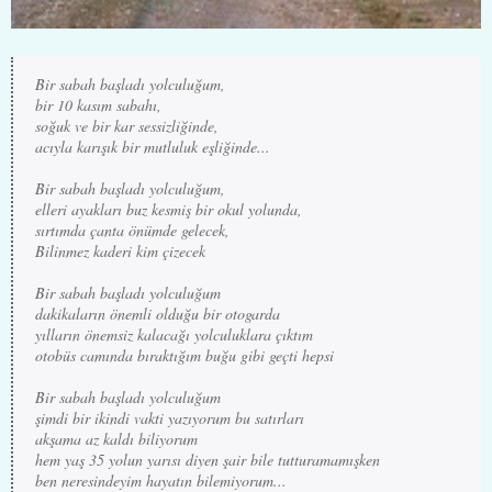
Bir sabah başladı yolculuğum, 

bir 10 kasım sabahı, 

soğuk ve bir kar sessizliğinde,

acıyla karışık bir mutluluk eşliğinde...

Bir sabah başladı yolculuğum,

elleri ayakları buz kesmiş bir okul yolunda,

sırtımda çanta önümde gelecek,

Bilinmez kaderi kim çizecek

Bir sabah başladı yolculuğum

dakikaların önemli olduğu bir otogarda

yılların önemsiz kalacağı yolculuklara çıktım

otobüs camında bıraktığım buğu gibi geçti hepsi

Bir sabah başladı yolculuğum

şimdi bir ikindi vakti yazıyorum bu satırları

akşama az kaldı biliyorum

hem yaş 35 yolun yarısı diyen şair bile tutturamamışken

ben neresindeyim hayatın bilemiyorum...
