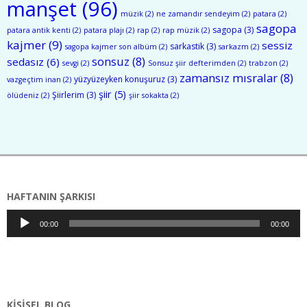
manşet
(96)
müzik
(2)
ne zamandır sendeyim
(2)
patara
(2)
sagopa
sagopa
(3)
patara antik kenti
(2)
patara plajı
(2)
rap
(2)
rap müzik
(2)
kajmer
(9)
sessiz
sarkastik
(3)
sagopa kajmer son albüm
(2)
sarkazm
(2)
sonsuz
(8)
sedasız
(6)
sevgi
(2)
Sonsuz şiir defterimden
(2)
trabzon
(2)
zamansız mısralar
(8)
yüzyüzeyken konuşuruz
(3)
vazgeçtim inan
(2)
şiir
(5)
Şiirlerim
(3)
ölüdeniz
(2)
şiir sokakta
(2)
HAFTANIN ŞARKISI
Ses
00:00
00:00
oynatıcı
KIŞISEL BLOG