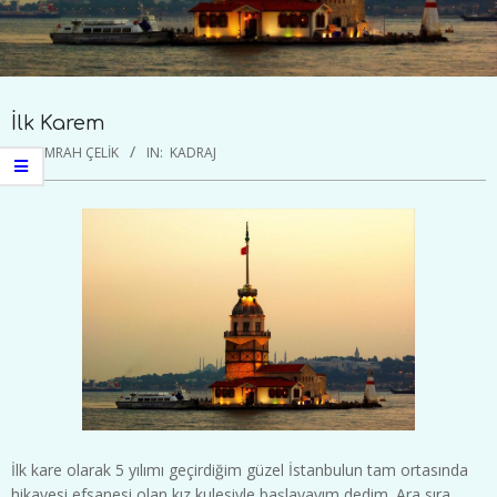
İlk Karem
BY:
EMRAH ÇELIK
IN:
KADRAJ
İlk kare olarak 5 yılımı geçirdiğim güzel İstanbulun tam ortasında
hikayesi efsanesi olan kız kulesiyle başlayayım dedim. Ara sıra