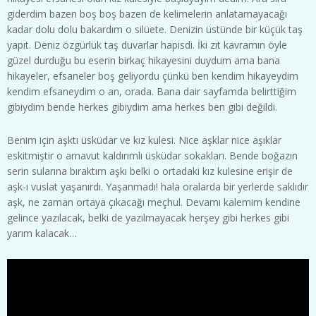
giderdim bazen boş boş bazen de kelimelerin anlatamayacağı
kadar dolu dolu bakardım o silüete. Denizin üstünde bir küçük taş
yapıt. Deniz özgürlük taş duvarlar hapisdi. İki zıt kavramın öyle
güzel durduğu bu eserin birkaç hikayesini duydum ama bana
hikayeler, efsaneler boş geliyordu çünkü ben kendim hikayeydim
kendim efsaneydim o an, orada. Bana dair sayfamda belirttiğim
gibiydim bende herkes gibiydim ama herkes ben gibi değildi.
Benim için aşktı üsküdar ve kız kulesi. Nice aşklar nice aşıklar
eskitmiştir o arnavut kaldırımlı üsküdar sokakları. Bende boğazın
serin sularına bıraktım aşkı belki o ortadaki kız kulesine erişir de
aşk-ı vuslat yaşanırdı. Yaşanmadı! hala oralarda bir yerlerde saklıdır
aşk, ne zaman ortaya çıkacağı meçhul. Devamı kalemim kendine
gelince yazılacak, belki de yazılmayacak herşey gibi herkes gibi
yarım kalacak…