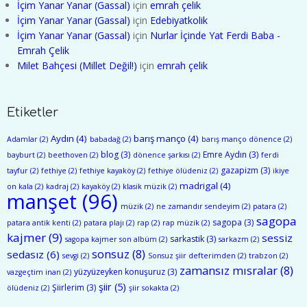
İçim Yanar Yanar (Gassal)
için
emrah çelik
İçim Yanar Yanar (Gassal)
için
Edebiyatkolik
İçim Yanar Yanar (Gassal)
için
Nurlar İçinde Yat Ferdi Baba -
Emrah Çelik
Milet Bahçesi (Millet Değil!)
için
emrah çelik
Etiketler
Aydın
(4)
barış manço
(4)
Adamlar
(2)
babadağ
(2)
barış manço dönence
(2)
blog
(3)
Emre Aydın
(3)
bayburt
(2)
beethoven
(2)
dönence şarkısı
(2)
ferdi
gazapizm
(3)
tayfur
(2)
fethiye
(2)
fethiye kayaköy
(2)
fethiye ölüdeniz
(2)
ikiye
madrigal
(4)
on kala
(2)
kadraj
(2)
kayaköy
(2)
klasik müzik
(2)
manşet
(96)
müzik
(2)
ne zamandır sendeyim
(2)
patara
(2)
sagopa
sagopa
(3)
patara antik kenti
(2)
patara plajı
(2)
rap
(2)
rap müzik
(2)
kajmer
(9)
sessiz
sarkastik
(3)
sagopa kajmer son albüm
(2)
sarkazm
(2)
sonsuz
(8)
sedasız
(6)
sevgi
(2)
Sonsuz şiir defterimden
(2)
trabzon
(2)
zamansız mısralar
(8)
yüzyüzeyken konuşuruz
(3)
vazgeçtim inan
(2)
şiir
(5)
Şiirlerim
(3)
ölüdeniz
(2)
şiir sokakta
(2)