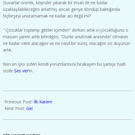
Duvarlar örerek, köprüler yıkarak bir insan ile ne kadar
uzaklaşılabileceğini anlatmış ancak geriye döndüp baktığında
hiçbirşeyi unutamamak ne kadar acı değil mi?
“-Çocuklar toplanıp gittiler içimden” derken artık o çocukluğunu o
masum yanını artık bitirdiğini, “Dünle unutmak arasında” olmanın
ne kadar vakit alacağını ve ne nasıl bir süreç olacağını siz düşünün
artık.
Ben en iyisi sizleri kendi yorumlarınıza bırakayım bu şarkıyı: hadi
sizde
Ses ver
‘in.
2015-
08-
Previous Post:
İlk Karem
02
Next Post:
Gel