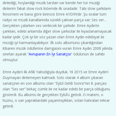
dinlediği, hoşlandığı müzik tarzları var bende her tür müziği
dinlerim fakat slow rock listemde ilk sıradadır. Tabi slow şarkıların
fenomeni ve bana göre birincisi Emre AYDIN’dır. Şu sıralar tüm
radyo ve müzik kanallarında sürekli çalınan parça var; Ses ver…
Gerçekten çalarken ses verilecek bir şarkıdır. Emre Aydın’ın
şarkıları, edebi anlamda diğer slow şarkıcılar ile kıyaslanamayacak
kadar iyidir. Çok iyi bir söz yazarı olan Emre Aydın edebiyat ile
müziği iyi harmanlayabiliyor. İlk solo albümünü çıkardığından
itibaren müzik ödüllerine damgasını vuran Emre Aydın 2008 yılında
sınırları aşarak “
Avrupanın En İyi Sanatçısı
” ödülünün de sahibi
olmuştur.
Emre Aydın’ı ilk Afilli Yalnızlığıyla duyduk. Yıl 2015 ve Emre Aydın’ı
Duymayan dinlemeyen kalmadı. Solo olarak 4 albüm çıkaran
sanatçının en son albümü olan “Eylül Geldi Sonra”nın 8. parçası
olan “Ses ver” birkaç cümle ile ne kadar edebi bir parça olduğunu
gösterdi. Bu albümü ile gerçekten Eylül’ü getirdi. O matem, o
hüznü, o sarı yapraklardaki yaşanmışlıkları, solan hatıraları tekrar
getirdi.