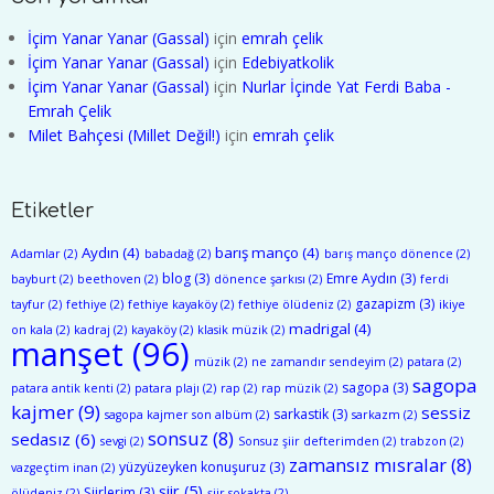
İçim Yanar Yanar (Gassal)
için
emrah çelik
İçim Yanar Yanar (Gassal)
için
Edebiyatkolik
İçim Yanar Yanar (Gassal)
için
Nurlar İçinde Yat Ferdi Baba -
Emrah Çelik
Milet Bahçesi (Millet Değil!)
için
emrah çelik
Etiketler
Aydın
(4)
barış manço
(4)
Adamlar
(2)
babadağ
(2)
barış manço dönence
(2)
blog
(3)
Emre Aydın
(3)
bayburt
(2)
beethoven
(2)
dönence şarkısı
(2)
ferdi
gazapizm
(3)
tayfur
(2)
fethiye
(2)
fethiye kayaköy
(2)
fethiye ölüdeniz
(2)
ikiye
madrigal
(4)
on kala
(2)
kadraj
(2)
kayaköy
(2)
klasik müzik
(2)
manşet
(96)
müzik
(2)
ne zamandır sendeyim
(2)
patara
(2)
sagopa
sagopa
(3)
patara antik kenti
(2)
patara plajı
(2)
rap
(2)
rap müzik
(2)
kajmer
(9)
sessiz
sarkastik
(3)
sagopa kajmer son albüm
(2)
sarkazm
(2)
sonsuz
(8)
sedasız
(6)
sevgi
(2)
Sonsuz şiir defterimden
(2)
trabzon
(2)
zamansız mısralar
(8)
yüzyüzeyken konuşuruz
(3)
vazgeçtim inan
(2)
şiir
(5)
Şiirlerim
(3)
ölüdeniz
(2)
şiir sokakta
(2)