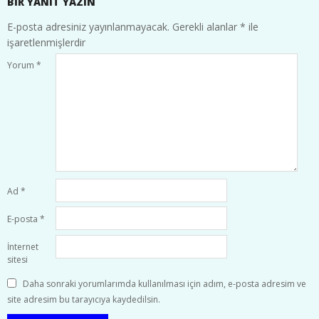
BIR YANIT YAZIN
E-posta adresiniz yayınlanmayacak.
Gerekli alanlar
*
ile
işaretlenmişlerdir
Yorum
*
Ad
*
E-posta
*
İnternet
sitesi
Daha sonraki yorumlarımda kullanılması için adım, e-posta adresim ve
site adresim bu tarayıcıya kaydedilsin.