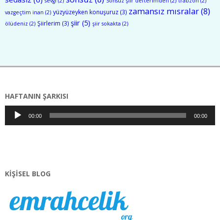
sevgi
(2)
Sonsuz şiir defterimden
(2)
trabzon
(2)
zamansız mısralar
(8)
yüzyüzeyken konuşuruz
(3)
vazgeçtim inan
(2)
şiir
(5)
Şiirlerim
(3)
ölüdeniz
(2)
şiir sokakta
(2)
HAFTANIN ŞARKISI
Ses
00:00
00:00
oynatıcı
KIŞISEL BLOG