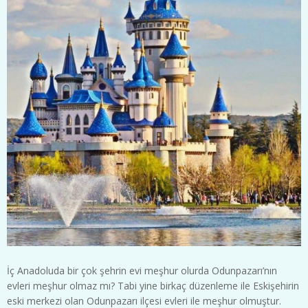
İç Anadoluda bir çok şehrin evi meşhur olurda Odunpazarı’nın
evleri meşhur olmaz mı? Tabi yine birkaç düzenleme ile Eskişehirin
eski merkezi olan Odunpazarı ilçesi evleri ile meşhur olmuştur.