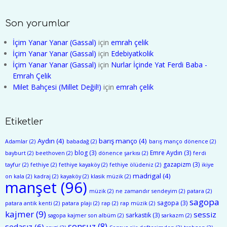
Yazmışım?
Son yorumlar
İçim Yanar Yanar (Gassal)
için
emrah çelik
İçim Yanar Yanar (Gassal)
için
Edebiyatkolik
İçim Yanar Yanar (Gassal)
için
Nurlar İçinde Yat Ferdi Baba -
Emrah Çelik
Milet Bahçesi (Millet Değil!)
için
emrah çelik
Etiketler
Aydın
(4)
barış manço
(4)
Adamlar
(2)
babadağ
(2)
barış manço dönence
(2)
blog
(3)
Emre Aydın
(3)
bayburt
(2)
beethoven
(2)
dönence şarkısı
(2)
ferdi
gazapizm
(3)
tayfur
(2)
fethiye
(2)
fethiye kayaköy
(2)
fethiye ölüdeniz
(2)
ikiye
madrigal
(4)
on kala
(2)
kadraj
(2)
kayaköy
(2)
klasik müzik
(2)
manşet
(96)
müzik
(2)
ne zamandır sendeyim
(2)
patara
(2)
sagopa
sagopa
(3)
patara antik kenti
(2)
patara plajı
(2)
rap
(2)
rap müzik
(2)
kajmer
(9)
sessiz
sarkastik
(3)
sagopa kajmer son albüm
(2)
sarkazm
(2)
sonsuz
(8)
sedasız
(6)