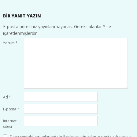
BIR YANIT YAZIN
E-posta adresiniz yayınlanmayacak.
Gerekli alanlar
*
ile
işaretlenmişlerdir
Yorum
*
Ad
*
E-posta
*
İnternet
sitesi
Daha sonraki yorumlarımda kullanılması için adım, e-posta adresim ve