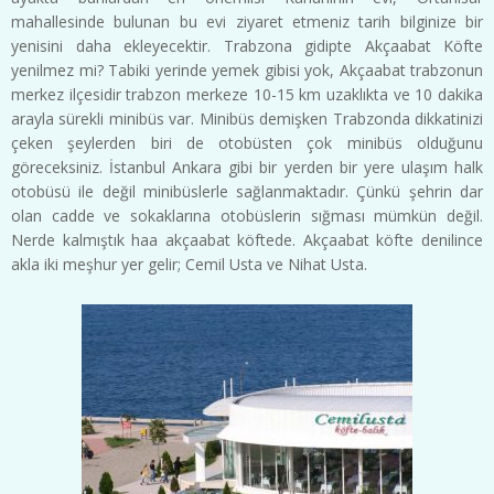
mahallesinde bulunan bu evi ziyaret etmeniz tarih bilginize bir
yenisini daha ekleyecektir. Trabzona gidipte Akçaabat Köfte
yenilmez mi?
Tabiki yerinde yemek gibisi yok, Akçaabat trabzonun
merkez ilçesidir trabzon merkeze 10-15 km uzaklıkta ve 10 dakika
arayla sürekli minibüs var. Minibüs demişken Trabzonda dikkatinizi
çeken şeylerden biri de otobüsten çok minibüs olduğunu
göreceksiniz. İstanbul Ankara gibi bir yerden bir yere ulaşım halk
otobüsü ile değil minibüslerle sağlanmaktadır. Çünkü şehrin dar
olan cadde ve sokaklarına otobüslerin sığması mümkün değil.
Nerde kalmıştık haa akçaabat köftede. Akçaabat köfte denilince
akla iki meşhur yer gelir; Cemil Usta ve Nihat Usta.