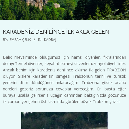
KARADENİZ DENİLİNCE İLK AKLA GELEN
BY:
EMRAH ÇELIK
IN:
KADRAJ
Balık mevsiminde olduğumuz için hamsi diyenler, fıkralarından
dolayı Temel diyenler, seyahat etmeyi sevenler uzungöl diyebilirler.
Ancak benim için karadeniz denilince aklıma ilk gelen TRABZON
oluyor. Sizlere karadenizin simgesi Trabzonun tarihi ve turistik
yerlerini dilim döndüğünce anlatacağım. Trabzona gitsek acaba
nereleri gezeriz sorunuza cevaplar vereceğim. En başta eğer
buraya uçakla gelirseniz uçağın camından baktığınızda gözünüze
ilk çarpan yer şehrin üst kısmında görülen büyük Trabzon yazısı.