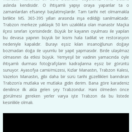
aslında kendisidir. O ihtişamlı yapıyı oraya yapanlar ta o
zamanlardan efsaneyi başlatmışlardır. Tam tarihi net olmamakla
birlikte MS. 365-395 yılları arasında inşa edildiği sanılmaktadır.
Trabzon merkeze yaklaşık 50 km uzaklıkta olan manastır Maçka
ilçesi sınırları içerisindedir. Büyük bir kayanın oyulması ile yapılan
bu devasa yapının büyük bir kısmı hala tadilat ve restorasyon
nedeniyle kapalıdır. Burayı eşsiz kılan insanoğlunun doğayı
bozmadan doğa ile uyumlu bir yapıt yapmasıdır. Birde ulaşılmaz
olmasının da etkisi büyük. Yemyeşil bir vadinin yamacında öyle
ihtişamlı durması fotoğrafçıların kadrajlarına eşsiz bir görüntü
sunuyor. Ayasofya camii/müzesi, Kızlar Manastırı, Trabzon Kalesi,
Vazelon Manastırı, gibi daha bir sürü tarihi güzellikleri barındıran
Trabzon’a mutlaka ve mutlaka gidin derim. Bana göre karadeniz
denilince ilk akla gelen şey Trabzondur. Hani ölmeden önce
görülmesi gereken yerler varya işte Trabzon da bu listede
kesinlikle olmalı.