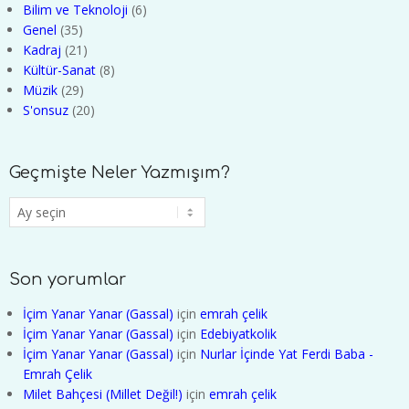
Bilim ve Teknoloji
(6)
Genel
(35)
Kadraj
(21)
Kültür-Sanat
(8)
Müzik
(29)
S'onsuz
(20)
Geçmişte Neler Yazmışım?
Geçmişte
Neler
Yazmışım?
Son yorumlar
İçim Yanar Yanar (Gassal)
için
emrah çelik
İçim Yanar Yanar (Gassal)
için
Edebiyatkolik
İçim Yanar Yanar (Gassal)
için
Nurlar İçinde Yat Ferdi Baba -
Emrah Çelik
Milet Bahçesi (Millet Değil!)
için
emrah çelik