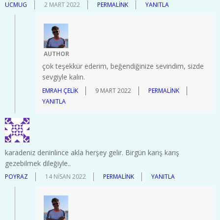
UCMUG
2 MART 2022
PERMALINK
YANITLA
AUTHOR
çok teşekkür ederim, beğendiğinize sevindim, sizde
sevgiyle kalın.
EMRAH ÇELIK
9 MART 2022
PERMALINK
YANITLA
karadeniz deninlince akla herşey gelir. Birgün karış karış
gezebilmek dileğiyle..
POYRAZ
14 NISAN 2022
PERMALINK
YANITLA