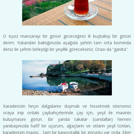
O eşsiz manzarayı bir görün gezeceğiniz ili kuşbakışı bir görün
derim. Yukarıdan baktığınızda aşağıda şehrin tam orta kısmında
deniz ile şehrin birleştiği bir yeşillik göreceksiniz. Orası da “ganita”.
Karadenizin hırçın dalgalarını duymak ve hissetmek isterseniz
oraya inip ordaki çaybahçelerinde çay için, yeşil ile mavinin
buluşmasını görün. Bir yanda takalar (sandallar) hemen
yanıbaşınızda hafif bir uçurum, ağaçların ve otların yeşil tonları,
karadenizin mavisi… tam bir karpostallık bir görüntü var orda. Eğer