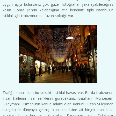
uygun açıyı bulursanız çok güzel fotoğraflar yakalayabileceğiniz
kesin. Sonra şehrin kalabalığına atın kendinizi tıpkı istanbulun
istiklali gibi trabzonun da “uzun sokağı” var.
Trafiğe kapalı olan bu sokakta istiklal havası var. Burda trabzonun
insan hallerini insan renklerini göreceksiniz. Batılıların Muhteşem
Süleyman’ı Osmanlının kanun adamı olan Kanuni Sultan Süleyman
bu şehirde dünyaya gelmiş olup, kendisine ait birçok eser hala
ayakta bunlardan en önemlisi Kanuninin evi, Ortahisar