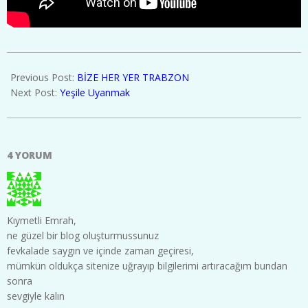
2017-
03-
Previous Post:
BİZE HER YER TRABZON
22
Next Post:
Yeşile Uyanmak
4 YORUM
Kıymetli Emrah,
ne güzel bir blog oluşturmussunuz
fevkalade saygın ve içinde zaman geçiresi,
mümkün oldukça sitenize uğrayıp bilgilerimi artıracağım bundan
sonra
sevgiyle kalın