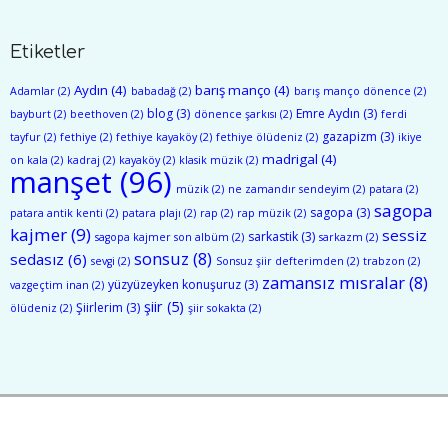
Etiketler
Aydın
(4)
barış manço
(4)
Adamlar
(2)
babadağ
(2)
barış manço dönence
(2)
blog
(3)
Emre Aydın
(3)
bayburt
(2)
beethoven
(2)
dönence şarkısı
(2)
ferdi
gazapizm
(3)
tayfur
(2)
fethiye
(2)
fethiye kayaköy
(2)
fethiye ölüdeniz
(2)
ikiye
madrigal
(4)
on kala
(2)
kadraj
(2)
kayaköy
(2)
klasik müzik
(2)
manşet
(96)
müzik
(2)
ne zamandır sendeyim
(2)
patara
(2)
sagopa
sagopa
(3)
patara antik kenti
(2)
patara plajı
(2)
rap
(2)
rap müzik
(2)
kajmer
(9)
sessiz
sarkastik
(3)
sagopa kajmer son albüm
(2)
sarkazm
(2)
sonsuz
(8)
sedasız
(6)
sevgi
(2)
Sonsuz şiir defterimden
(2)
trabzon
(2)
zamansız mısralar
(8)
yüzyüzeyken konuşuruz
(3)
vazgeçtim inan
(2)
şiir
(5)
Şiirlerim
(3)
ölüdeniz
(2)
şiir sokakta
(2)