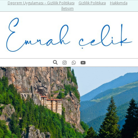
Skip
Deprem Uygulaması – Gizlilik Politikası
Gizlilik Politikası
Hakkımda
İletişim
to
content
Emrah
Search
Navigation
Çelik
Menu