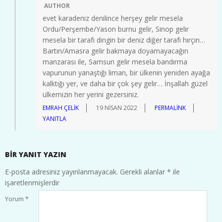
AUTHOR
evet karadeniz denilince herşey gelir mesela
Ordu/Perşembe/Yason burnu gelir, Sinop gelir
mesela bir tarafı dingin bir deniz diğer tarafı hırçın…
Bartın/Amasra gelir bakmaya doyamayacağın
manzarası ile, Samsun gelir mesela bandırma
vapurunun yanaştığı liman, bir ülkenin yeniden ayağa
kalktığı yer, ve daha bir çok şey gelir… İnşallah güzel
ülkemizin her yerini gezersiniz.
EMRAH ÇELIK
19 NISAN 2022
PERMALINK
YANITLA
BIR YANIT YAZIN
E-posta adresiniz yayınlanmayacak.
Gerekli alanlar
*
ile
işaretlenmişlerdir
Yorum
*