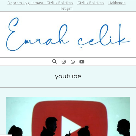
Skip
Deprem Uygulaması – Gizlilik Politikası
Gizlilik Politikası
Hakkımda
İletişim
to
content
Emrah
Search
Navigation
Çelik
Menu
youtube