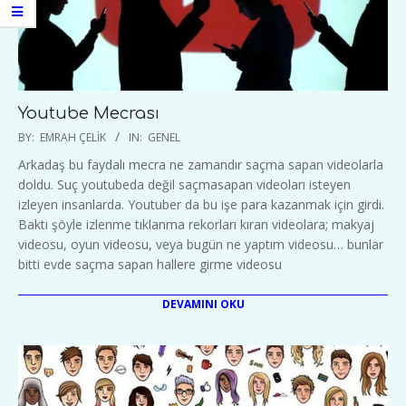
Youtube Mecrası
2020-
BY:
EMRAH ÇELIK
IN:
GENEL
05-
Arkadaş bu faydalı mecra ne zamandır saçma sapan videolarla
30
doldu. Suç youtubeda değil saçmasapan videoları isteyen
izleyen insanlarda. Youtuber da bu işe para kazanmak için girdi.
Baktı şöyle izlenme tıklanma rekorları kıran videolara; makyaj
videosu, oyun videosu, veya bugün ne yaptım videosu… bunlar
bitti evde saçma sapan hallere girme videosu
DEVAMINI OKU