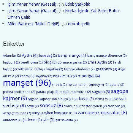
İçim Yanar Yanar (Gassal)
için
Edebiyatkolik
İçim Yanar Yanar (Gassal)
için
Nurlar İçinde Yat Ferdi Baba -
Emrah Çelik
Milet Bahçesi (Millet Değil!)
için
emrah çelik
Etiketler
Aydın
(4)
barış manço
(4)
Adamlar
(2)
babadağ
(2)
barış manço dönence
(2)
blog
(3)
Emre Aydın
(3)
bayburt
(2)
beethoven
(2)
dönence şarkısı
(2)
ferdi
gazapizm
(3)
tayfur
(2)
fethiye
(2)
fethiye kayaköy
(2)
fethiye ölüdeniz
(2)
ikiye
madrigal
(4)
on kala
(2)
kadraj
(2)
kayaköy
(2)
klasik müzik
(2)
manşet
(96)
müzik
(2)
ne zamandır sendeyim
(2)
patara
(2)
sagopa
sagopa
(3)
patara antik kenti
(2)
patara plajı
(2)
rap
(2)
rap müzik
(2)
kajmer
(9)
sessiz
sarkastik
(3)
sagopa kajmer son albüm
(2)
sarkazm
(2)
sonsuz
(8)
sedasız
(6)
sevgi
(2)
Sonsuz şiir defterimden
(2)
trabzon
(2)
zamansız mısralar
(8)
yüzyüzeyken konuşuruz
(3)
vazgeçtim inan
(2)
şiir
(5)
Şiirlerim
(3)
ölüdeniz
(2)
şiir sokakta
(2)