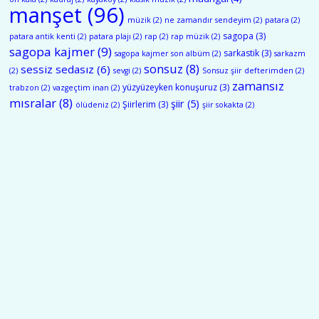
manşet
(96)
müzik
(2)
ne zamandır sendeyim
(2)
patara
(2)
sagopa
(3)
patara antik kenti
(2)
patara plajı
(2)
rap
(2)
rap müzik
(2)
sagopa kajmer
(9)
sarkastik
(3)
sagopa kajmer son albüm
(2)
sarkazm
sonsuz
(8)
sessiz sedasız
(6)
(2)
sevgi
(2)
Sonsuz şiir defterimden
(2)
zamansız
yüzyüzeyken konuşuruz
(3)
trabzon
(2)
vazgeçtim inan
(2)
mısralar
(8)
şiir
(5)
Şiirlerim
(3)
ölüdeniz
(2)
şiir sokakta
(2)