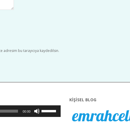
e adresim bu tarayıcıya kaydedilsin.
KIŞISEL BLOG
Yukarı/aşağı
00:00
tuşları
ile
sesi