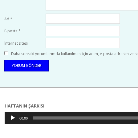
Ad
*
E-posta
*
İnternet sitesi
Daha sonraki yorumlarımda kullanılması için adım, e-posta adresim ve sit
HAFTANIN ŞARKISI
Ses
00:00
oynatıcı