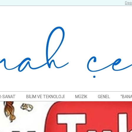
Depr
R-SANAT
BILIM VE TEKNOLOJI
MÜZIK
GENEL
“BANA