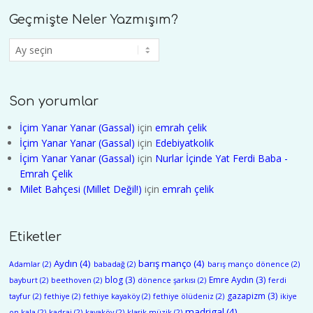
Geçmişte Neler Yazmışım?
Geçmişte
Neler
Yazmışım?
Son yorumlar
İçim Yanar Yanar (Gassal)
için
emrah çelik
İçim Yanar Yanar (Gassal)
için
Edebiyatkolik
İçim Yanar Yanar (Gassal)
için
Nurlar İçinde Yat Ferdi Baba -
Emrah Çelik
Milet Bahçesi (Millet Değil!)
için
emrah çelik
Etiketler
Aydın
(4)
barış manço
(4)
Adamlar
(2)
babadağ
(2)
barış manço dönence
(2)
blog
(3)
Emre Aydın
(3)
bayburt
(2)
beethoven
(2)
dönence şarkısı
(2)
ferdi
gazapizm
(3)
tayfur
(2)
fethiye
(2)
fethiye kayaköy
(2)
fethiye ölüdeniz
(2)
ikiye
madrigal
(4)
on kala
(2)
kadraj
(2)
kayaköy
(2)
klasik müzik
(2)