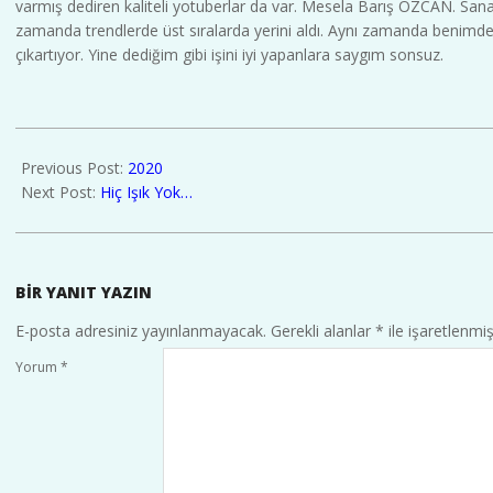
varmış dediren kaliteli yotuberlar da var. Mesela Barış ÖZCAN. Sana
zamanda trendlerde üst sıralarda yerini aldı. Aynı zamanda benimde g
çıkartıyor. Yine dediğim gibi işini iyi yapanlara saygım sonsuz.
2020-
01-
Previous Post:
2020
01
Next Post:
Hiç Işık Yok…
BIR YANIT YAZIN
E-posta adresiniz yayınlanmayacak.
Gerekli alanlar
*
ile işaretlenmiş
Yorum
*