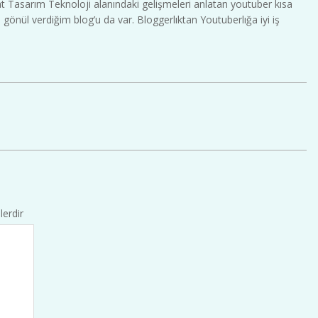
t Tasarım Teknoloji alanındaki gelişmeleri anlatan youtuber kısa
önül verdiğim blog’u da var. Bloggerlıktan Youtuberlığa iyi iş
lerdir