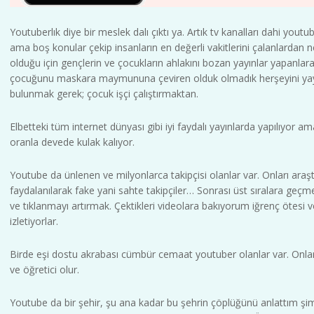
Youtuberlık diye bir meslek dalı çıktı ya. Artık tv kanalları dahi you
ama boş konular çekip insanların en değerli vakitlerini çalanlardan 
olduğu için gençlerin ve çocukların ahlakını bozan yayınlar yapanlara
çocuğunu maskara maymununa çeviren olduk olmadık herşeyini yay
bulunmak gerek; çocuk işçi çalıştırmaktan.
Elbetteki tüm internet dünyası gibi iyi faydalı yayınlarda yapılıyor 
oranla devede kulak kalıyor.
Youtube da ünlenen ve milyonlarca takipçisi olanlar var. Onları araş
faydalanılarak fake yani sahte takipçiler… Sonrası üst sıralara geçm
ve tıklanmayı artırmak. Çektikleri videolara bakıyorum iğrenç ötesi
izletiyorlar.
Birde eşi dostu akrabası cümbür cemaat youtuber olanlar var. Onlar
ve öğretici olur.
Youtube da bir şehir, şu ana kadar bu şehrin çöplüğünü anlattım şim