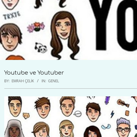
Youtube ve Youtuber
BY:
EMRAH ÇELIK
IN:
GENEL