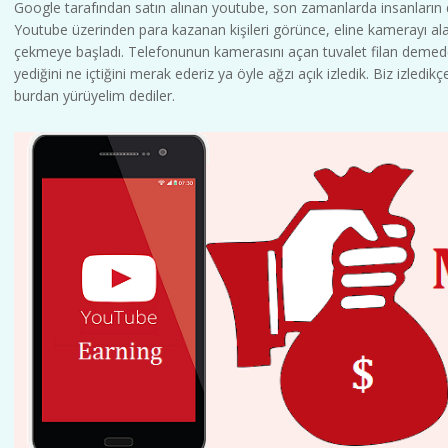
Google tarafından satın alınan youtube, son zamanlarda insanların
Youtube üzerinden para kazanan kişileri görünce, eline kamerayı alan 
çekmeye başladı. Telefonunun kamerasını açan tuvalet filan demeden
yediğini ne içtiğini merak ederiz ya öyle ağzı açık izledik. Biz izledi
burdan yürüyelim dediler.