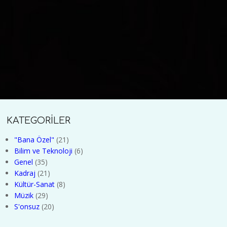
KATEGORİLER
"Bana Özel"
(21)
Bilim ve Teknoloji
(6)
Genel
(35)
Kadraj
(21)
Kültür-Sanat
(8)
Müzik
(29)
S'onsuz
(20)