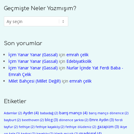
Geçmişte Neler Yazmışım?
Geçmişte
Neler
Yazmışım?
Son yorumlar
İçim Yanar Yanar (Gassal)
için
emrah çelik
İçim Yanar Yanar (Gassal)
için
Edebiyatkolik
İçim Yanar Yanar (Gassal)
için
Nurlar İçinde Yat Ferdi Baba -
Emrah Çelik
Milet Bahçesi (Millet Değil!)
için
emrah çelik
Etiketler
Aydın
(4)
barış manço
(4)
Adamlar
(2)
babadağ
(2)
barış manço dönence
(2)
blog
(3)
Emre Aydın
(3)
bayburt
(2)
beethoven
(2)
dönence şarkısı
(2)
ferdi
gazapizm
(3)
tayfur
(2)
fethiye
(2)
fethiye kayaköy
(2)
fethiye ölüdeniz
(2)
ikiye
madrigal
(4)
on kala
(2)
kadraj
(2)
kayaköy
(2)
klasik müzik
(2)