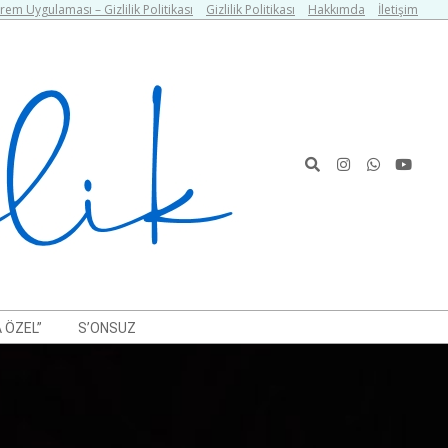
em Uygulaması – Gizlilik Politikası
Gizlilik Politikası
Hakkımda
İletişim
Search
 ÖZEL”
S’ONSUZ