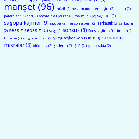
manşet
(96)
müzik
(2)
ne zamandır sendeyim
(2)
patara
(2)
sagopa
(3)
patara antik kenti
(2)
patara plajı
(2)
rap
(2)
rap müzik
(2)
sagopa kajmer
(9)
sarkastik
(3)
sagopa kajmer son albüm
(2)
sarkazm
sonsuz
(8)
sessiz sedasız
(6)
(2)
sevgi
(2)
Sonsuz şiir defterimden
(2)
zamansız
yüzyüzeyken konuşuruz
(3)
trabzon
(2)
vazgeçtim inan
(2)
mısralar
(8)
şiir
(5)
Şiirlerim
(3)
ölüdeniz
(2)
şiir sokakta
(2)