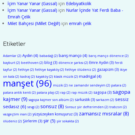
İçim Yanar Yanar (Gassal)
için
Edebiyatkolik
İçim Yanar Yanar (Gassal)
için
Nurlar İçinde Yat Ferdi Baba -
Emrah Çelik
Milet Bahçesi (Millet Değil!)
için
emrah çelik
Etiketler
Aydın
(4)
barış manço
(4)
Adamlar
(2)
babadağ
(2)
barış manço dönence
(2)
blog
(3)
Emre Aydın
(3)
bayburt
(2)
beethoven
(2)
dönence şarkısı
(2)
ferdi
gazapizm
(3)
tayfur
(2)
fethiye
(2)
fethiye kayaköy
(2)
fethiye ölüdeniz
(2)
ikiye
madrigal
(4)
on kala
(2)
kadraj
(2)
kayaköy
(2)
klasik müzik
(2)
manşet
(96)
müzik
(2)
ne zamandır sendeyim
(2)
patara
(2)
sagopa
sagopa
(3)
patara antik kenti
(2)
patara plajı
(2)
rap
(2)
rap müzik
(2)
kajmer
(9)
sessiz
sarkastik
(3)
sagopa kajmer son albüm
(2)
sarkazm
(2)
sonsuz
(8)
sedasız
(6)
sevgi
(2)
Sonsuz şiir defterimden
(2)
trabzon
(2)
zamansız mısralar
(8)
yüzyüzeyken konuşuruz
(3)
vazgeçtim inan
(2)
şiir
(5)
Şiirlerim
(3)
ölüdeniz
(2)
şiir sokakta
(2)