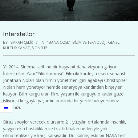
Interstellar
BY:
EMRAH ÇELIK
IN:
"BANA ÖZEL"
,
BILIM VE TEKNOLOJI
,
GENEL
,
KÜLTÜR-SANAT
,
S'ONSUZ
Yıl 2014. Sinema tarihine bir başyapıt daha vizyona giriyor:
İnterstellar. Yani “Yıldızlararası”. Film iki kardeşin eseri: senaristi
Jonathan Nolan olan filmin yönetmenliğini ağabeyi Christopher
Nolan hem yönetiyor hemde senaryoya kendinden birşeyler
katıyor. Bilimkurgu olan film, yaşam ile kurguyu o kadar güzel
işliyor ki kurguyla yaşamın arasında bir yerde buluyorsunuz
kendinizi.
Biraz spoyler verecek olursam: 21. yüzyılın ortalarında insanlık,
yaygın ekin hastalıkları ve toz fırtınaları nedeniyle yok
olma tehlikesiyle karşı karşıyadır. Dul kalmış eski bir NASA test