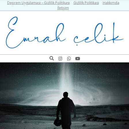
Skip
Deprem Uygulaması – Gizlilik Politikası
Gizlilik Politikası
Hakkımda
İletişim
to
content
Emrah
Search
Navigation
Çelik
Menu