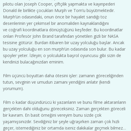
pilotu olan Joseph Cooper, çiftçilik yapmakta ve kayınpederi
Donald ile birlikte çocukları Murph ve Tom’u büyütmektedir.
Murph’ün odasındaki, onun önce bir hayalet sandığı toz
desenlerinin yer çekimsel bir anomaliden kaynaklandığını
ve coğrafi koordinatlara dönüştüğünü keşfeder. Bu koordinatlar
onları Profesör John Brand tarafından yönetilen gizli bir NASA
tesisine götürür. Burdan itibaren bir uzay yolculuğu başlar. Ancak
bu uzay yolculuğu en son murph’ün odasında son bulur. Bu kadar
spoyler yeter. İzleyin; o yolculukta başrol oyuncusu gibi sizin de
kendinizi bulacağınızdan eminim.
Film üçüncü boyuttan daha ötesini işler: zamanın göreceliğinden
tutun, sevginin ve umudun zamanı yendiğini anlatır (kendi
yorumum).
Film o kadar düşündürücü ki yazanların ve bunu filme aktaranların
gerçekten dahi olduğunu göreceksiniz. Zaman gerçekten göreceli
bir kavram. En basit örneğini vereyim bunu sizde çok
yaşamışsınızdır. Sevdiğiniz bir şeyle uğraşırken zaman çok hızlı
geçer, istemediğiniz bir ortamda iseniz dakikalar geçmek bilmez…