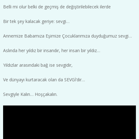
Belli mi olur belki de geçmiş de değiştirilebilecek ilerde
Bir tek şey kalacak geriye: sevgi…
Annemize Babamıza Eşimize Çocuklarımıza duyduğumuz sevgi…
Aslında her yıldız bir insandır, her insan bir yıldız…
Yıldızlar arasındaki bağ ise sevgidir,
Ve dünyayı kurtaracak olan da SEVGİ’dir…
Sevgiyle Kalın… Hoşçakalın.