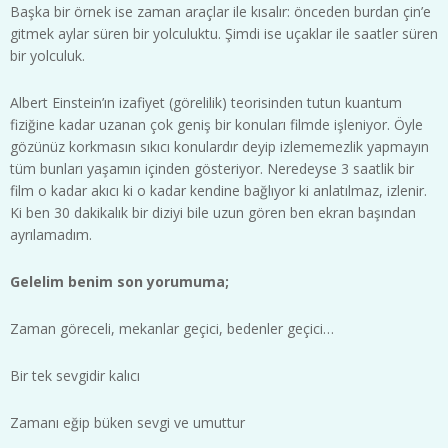
Başka bir örnek ise zaman araçlar ile kısalır: önceden burdan çin’e
gitmek aylar süren bir yolculuktu. Şimdi ise uçaklar ile saatler süren
bir yolculuk.
Albert Einstein’ın izafiyet (görelilik) teorisinden tutun kuantum
fiziğine kadar uzanan çok geniş bir konuları filmde işleniyor. Öyle
gözünüz korkmasın sıkıcı konulardır deyip izlememezlik yapmayın
tüm bunları yaşamın içinden gösteriyor. Neredeyse 3 saatlik bir
film o kadar akıcı ki o kadar kendine bağlıyor ki anlatılmaz, izlenir.
Ki ben 30 dakikalık bir diziyi bile uzun gören ben ekran başından
ayrılamadım.
Gelelim benim son yorumuma;
Zaman göreceli, mekanlar geçici, bedenler geçici…
Bir tek sevgidir kalıcı
Zamanı eğip büken sevgi ve umuttur