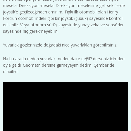
mesela. Direksiyon mesela. Direksiyon meselesine gelirsek ilerde
joystik’e geçileceğinden eminim. Tıpkı ilk otomobil olan Henry
Ford’un otomobilindeki gibi bir joystik (çubuk) sayesinde kontrol
edilebilir. Veya otonom sürüş sayesinde yapay zeka ve sensörler
sayesinde hiç gerekmeyebilir.
Yuvarlak gözlerinizde doğadaki nice yuvarlakları görebilirsiniz.
Ha bu arada neden yuvarlak, neden daire değil? derseniz içimden
öyle geldi. Geometri dersine girmeyeyim dedim. Çember de
olabilirdi.