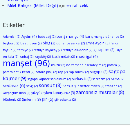
Milet Bahçesi (Millet Değil!)
için
emrah çelik
Etiketler
Aydın
(4)
barış manço
(4)
Adamlar
(2)
babadağ
(2)
barış manço dönence
(2)
blog
(3)
Emre Aydın
(3)
bayburt
(2)
beethoven
(2)
dönence şarkısı
(2)
ferdi
gazapizm
(3)
tayfur
(2)
fethiye
(2)
fethiye kayaköy
(2)
fethiye ölüdeniz
(2)
ikiye
madrigal
(4)
on kala
(2)
kadraj
(2)
kayaköy
(2)
klasik müzik
(2)
manşet
(96)
müzik
(2)
ne zamandır sendeyim
(2)
patara
(2)
sagopa
sagopa
(3)
patara antik kenti
(2)
patara plajı
(2)
rap
(2)
rap müzik
(2)
kajmer
(9)
sessiz
sarkastik
(3)
sagopa kajmer son albüm
(2)
sarkazm
(2)
sonsuz
(8)
sedasız
(6)
sevgi
(2)
Sonsuz şiir defterimden
(2)
trabzon
(2)
zamansız mısralar
(8)
yüzyüzeyken konuşuruz
(3)
vazgeçtim inan
(2)
şiir
(5)
Şiirlerim
(3)
ölüdeniz
(2)
şiir sokakta
(2)