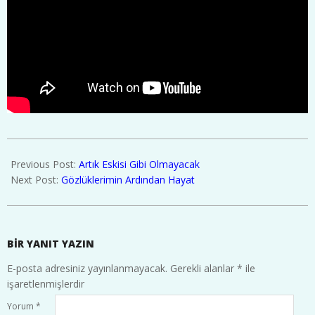
2020-
04-
Previous Post:
Artık Eskisi Gibi Olmayacak
26
Next Post:
Gözlüklerimin Ardından Hayat
BIR YANIT YAZIN
E-posta adresiniz yayınlanmayacak.
Gerekli alanlar
*
ile
işaretlenmişlerdir
Yorum
*