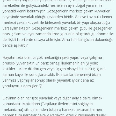
hareketleri ile gökyüzündeki nesnelerin aynı doğal yasalar ile
yönetildiklerini belirtmiştir. Gezegenlerin merkezi çekim kuvvetleri
sayesinde yuvarlak olduğu tezlerden biridir. Gaz ve toz bulutlarının
merkezi çekim kuvveti ile birleşerek yuvarlak bir yapı oluşturduğu
varsayılmaktadır. Gezegenlerin merkezi çekim gücü ile gezegenler
arası çekim ve aynı zamanda itme gücünün oluşturduğu dönme ile
de ilişkili teorilerde ortaya atılmıştır. Ama ilahi bir gücün dokunduğu
bence aşikardır.
Hayatımızda olan birçok mekaniğin şekli yapısı veya çalışma
prensibi yuvarlaktır. En bariz örneği ilerlemenin en iyi yolu;
lastikler… Kare dikdörtgen veya üçgen olsaydı bir sürü iş gücü
zaman kaybı ile sonuçlanacaktı. İlk insanlar denemeyi bizim
yerimize yapmışlar sonuç olarak yuvarlak iyidir daha az
yoruluyoruz demişler 🙂
Devinim olan her işte yuvarlak veya diğer adıyla daire olmak
zorundadır. Motorların (Taşıtların ilerlemesini sağlayan
mekanizma) silindirlerinden tutun o hareketi aktaran hemen
hemen tüm parçalar daire yuvarlaktır. Vites kutusundaki dişliler