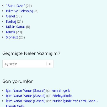
"Bana Özel"
(21)
Bilim ve Teknoloji
(6)
Genel
(35)
Kadraj
(21)
Kültür-Sanat
(8)
Müzik
(29)
S'onsuz
(20)
Geçmişte Neler Yazmışım?
Geçmişte
Neler
Yazmışım?
Son yorumlar
İçim Yanar Yanar (Gassal)
için
emrah çelik
İçim Yanar Yanar (Gassal)
için
Edebiyatkolik
İçim Yanar Yanar (Gassal)
için
Nurlar İçinde Yat Ferdi Baba -
Emrah Çelik