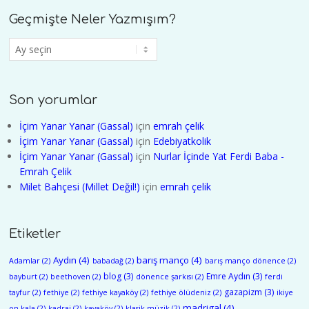
Geçmişte Neler Yazmışım?
Geçmişte
Neler
Yazmışım?
Son yorumlar
İçim Yanar Yanar (Gassal)
için
emrah çelik
İçim Yanar Yanar (Gassal)
için
Edebiyatkolik
İçim Yanar Yanar (Gassal)
için
Nurlar İçinde Yat Ferdi Baba -
Emrah Çelik
Milet Bahçesi (Millet Değil!)
için
emrah çelik
Etiketler
Aydın
(4)
barış manço
(4)
Adamlar
(2)
babadağ
(2)
barış manço dönence
(2)
blog
(3)
Emre Aydın
(3)
bayburt
(2)
beethoven
(2)
dönence şarkısı
(2)
ferdi
gazapizm
(3)
tayfur
(2)
fethiye
(2)
fethiye kayaköy
(2)
fethiye ölüdeniz
(2)
ikiye
madrigal
(4)
on kala
(2)
kadraj
(2)
kayaköy
(2)
klasik müzik
(2)