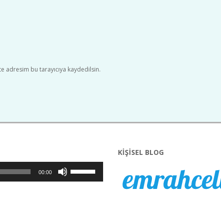
e adresim bu tarayıcıya kaydedilsin.
KIŞISEL BLOG
Yukarı/aşağı
00:00
tuşları
ile
sesi
artırın