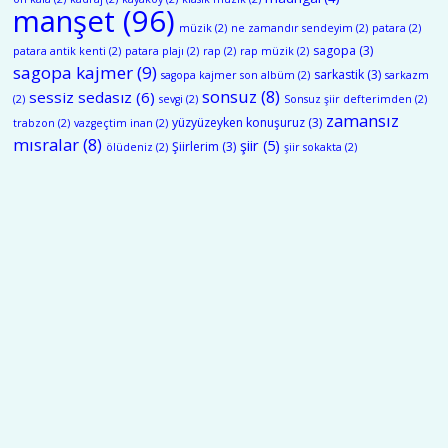
manşet
(96)
müzik
(2)
ne zamandır sendeyim
(2)
patara
(2)
sagopa
(3)
patara antik kenti
(2)
patara plajı
(2)
rap
(2)
rap müzik
(2)
sagopa kajmer
(9)
sarkastik
(3)
sagopa kajmer son albüm
(2)
sarkazm
sonsuz
(8)
sessiz sedasız
(6)
(2)
sevgi
(2)
Sonsuz şiir defterimden
(2)
zamansız
yüzyüzeyken konuşuruz
(3)
trabzon
(2)
vazgeçtim inan
(2)
mısralar
(8)
şiir
(5)
Şiirlerim
(3)
ölüdeniz
(2)
şiir sokakta
(2)