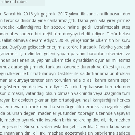
n the red cubes
ancılı bir 2016 yılı geçirdik. 2017 yılının ilk sancısını ilk acısını dün
terör saldırısında yine canlarımız gitti. Daha yeni yıla girer girmez
ündelik kullandığımız bir sözcük haline geldi. Etrafımızdaki ateş
n ateş sadece bizi değil tüm dünyayı tehdit ediyor. Terör belası
allat olmaya devam ediyor. 30-40 yıl içerisinde ülkemizin bir sürü
bası. Büyüyüp gelişecek enerjimizi teröre harcadık. Fabrika yapacak
şmemesi için elinden geleni yapan paranın baronları ülkemize ve
ndan beslenen bu yapının ülkemizde oynadıkları oyunları milletimiz
uz darbe girişiminde tankların önünde durarak ve ülkesi için can
 ülkeleri ile bir tuttular aynı taktikler ile saldırdılar ama unuttukları
lar dünyayı titretenlerin torunları hala o asil kanını canını siper
ve göstermeye de devam ediyor. Zalimin hep karşısında mazlumun
olsun olmasın, vatandaşı olsun olmasın yakınında veya uzağında tüm
yan bir devletin çıkarları için ortadoğuyu nasıl karıştırdığını herkes
halen devam etmekte ve bu sömürgecilik demokrasi özgürlük gibi
tında bulunan değerli madenler yüzünden toprağın üzerinde yaşayan
, mezhep ayrımları ile insanları birbirine kırdırıp din, dil, ırk, mezhep
r geçirdik. Bir sürü vatan evladını şehit verdik. Dilerim ki bu sene
. İnsanların din, dil, ırk, mezhep gözetmeksizin birbirlerine sadece