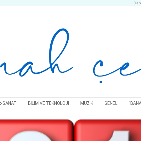
Depr
R-SANAT
BILIM VE TEKNOLOJI
MÜZIK
GENEL
“BANA