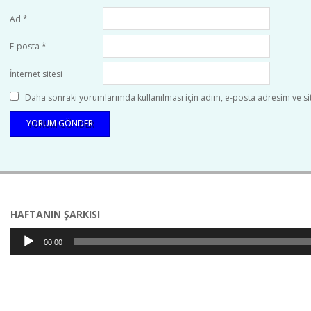
Ad
*
E-posta
*
İnternet sitesi
Daha sonraki yorumlarımda kullanılması için adım, e-posta adresim ve sit
HAFTANIN ŞARKISI
Ses
00:00
oynatıcı