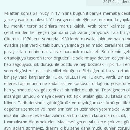
2017 Calender o
Milattan sonra 21. Yüzyılın 17. Yılına bugün itibariyle merhaba dedik. S
gece yaşadık maalesef. Yılbaşı gecesi bir eğlence mekanında yapılan 
bu menfur terör saldırılara maruz kaldık. Artık terör kelimesi g
çemberinden her geçen gün daha çok zarar görüyoruz. Tabi bu yana
ülkemize 1970 lerin sonunda 1980 lerde musallat oldu ve halen mus
evladını şehit verdik, tabi bunun yanında gelen maddi zararlarda ca
parayı silah mühimmat alarak harcadık maalesef. Bu ülkenin geli
ortadoğuya taşeron terör örgütleri ile saldırmaya devam ediyor. Ka
hep sağduyusu dik duruşu ile bozdu ve hep bozacak. Tıpkı 15 Temm
vererek gösterdi nasıl bir millet olduğunu. Bizi diğer afrika ve ortadoğu
bir şey vardı karşılarında TÜRK MİLLETİ ve TÜRKİYE vardı. Bir zaman
ederek toplumunun ne kadar asil ve korkusuz olduğunu gösterdi 
hep yanında olarak gösterdi asil bir millet olduğunu. Toprağından 
insanlığın umudu olmaya devam etti tıpkı ataları gibi. Bu kıtada olma
biliyor. Tarih dersinde gördüğümüz ve duyduğumuz sömürgecilik 
değerler üzerinden ve insanların canları üzerinden yapılmakta. Al
insanları öldürecek kadar zalim olan bu düzenin kurucuları din, dil, ırk
tanımaksızın öldürmekteler. Maalesef geçen yıl ülkece çok zor günle
aynı acıları görmeyiz, dilerim ki bu sene daha mutlu günler görürüz