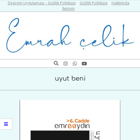
Skip
Deprem Uygulaması – Gizlilik Politikası
Gizlilik Politikası
Hakkımda
İletişim
to
content
Emrah
Search
Navigation
Çelik
Menu
uyut beni