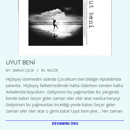
UYUT BENİ
2019-
BY:
EMRAH ÇELIK
IN:
MÜZIK
08-
Hiçbişey istemedim aslında Çocuktum ben bildiğin Aptaldımda
25
yanında.. Hiçbişey farketmedimde hatta Giderken senden hatta
Anladımda büyüdüm…Gidiyorum bu yağmurdan Bu yangında
bende kalsın Geçer gider zaman siler siler atar nasılsa herşeyi
Gidiyorum bu yağmurdan İnceldiği yerde kalsın Geçer gider
zaman siler siler atar o gemi batar Uyut beni yine… Her zaman
DEVAMINI OKU