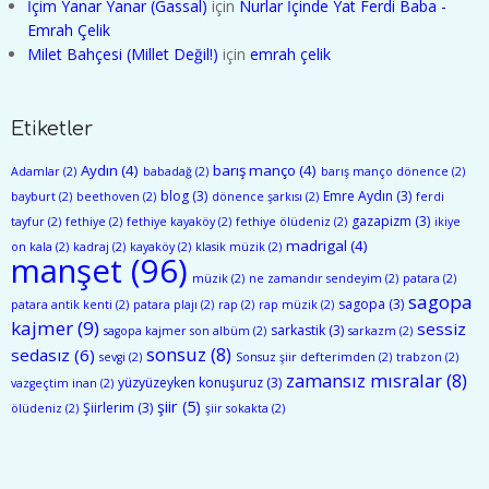
İçim Yanar Yanar (Gassal)
için
Nurlar İçinde Yat Ferdi Baba -
Emrah Çelik
Milet Bahçesi (Millet Değil!)
için
emrah çelik
Etiketler
Aydın
(4)
barış manço
(4)
Adamlar
(2)
babadağ
(2)
barış manço dönence
(2)
blog
(3)
Emre Aydın
(3)
bayburt
(2)
beethoven
(2)
dönence şarkısı
(2)
ferdi
gazapizm
(3)
tayfur
(2)
fethiye
(2)
fethiye kayaköy
(2)
fethiye ölüdeniz
(2)
ikiye
madrigal
(4)
on kala
(2)
kadraj
(2)
kayaköy
(2)
klasik müzik
(2)
manşet
(96)
müzik
(2)
ne zamandır sendeyim
(2)
patara
(2)
sagopa
sagopa
(3)
patara antik kenti
(2)
patara plajı
(2)
rap
(2)
rap müzik
(2)
kajmer
(9)
sessiz
sarkastik
(3)
sagopa kajmer son albüm
(2)
sarkazm
(2)
sonsuz
(8)
sedasız
(6)
sevgi
(2)
Sonsuz şiir defterimden
(2)
trabzon
(2)
zamansız mısralar
(8)
yüzyüzeyken konuşuruz
(3)
vazgeçtim inan
(2)
şiir
(5)
Şiirlerim
(3)
ölüdeniz
(2)
şiir sokakta
(2)