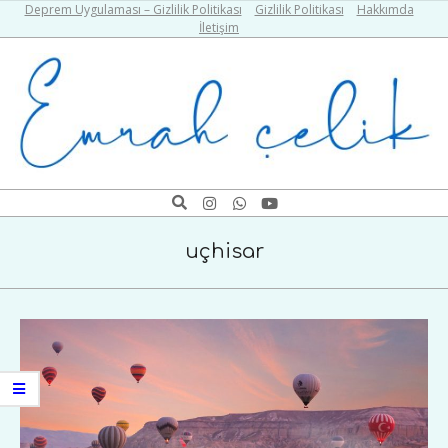
Skip
Deprem Uygulaması – Gizlilik Politikası
Gizlilik Politikası
Hakkımda
İletişim
to
content
Emrah
Search
Navigation
Çelik
Menu
uçhisar