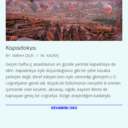
Kapadokya
2020-
BY:
EMRAH ÇELIK
IN:
KADRAJ
01-
Geçen hafta iç anadolunun en güzide yerinde kapadokya da
17
idim. Kapadokya öyle düşündüğünüz gibi bir şehir kasaba
yerleşke değil. (itiraf edeyim ben öyle zannedip gitmiştim.) O
coğrafyanın genel adı. Büyük bir bölümünün nevşehir ili sınırları
içerisinde olan kırşehir, aksaray, niğde, kayseri illerini de
kapsayan geniş bir coğrafya. Bölge araştırdığım kadarıyla
DEVAMINI OKU