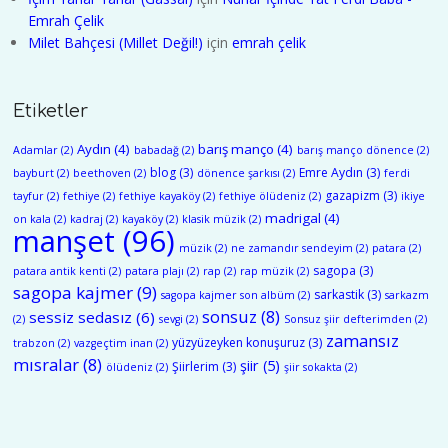
Emrah Çelik
Milet Bahçesi (Millet Değil!)
için
emrah çelik
Etiketler
Aydın
(4)
barış manço
(4)
Adamlar
(2)
babadağ
(2)
barış manço dönence
(2)
blog
(3)
Emre Aydın
(3)
bayburt
(2)
beethoven
(2)
dönence şarkısı
(2)
ferdi
gazapizm
(3)
tayfur
(2)
fethiye
(2)
fethiye kayaköy
(2)
fethiye ölüdeniz
(2)
ikiye
madrigal
(4)
on kala
(2)
kadraj
(2)
kayaköy
(2)
klasik müzik
(2)
manşet
(96)
müzik
(2)
ne zamandır sendeyim
(2)
patara
(2)
sagopa
(3)
patara antik kenti
(2)
patara plajı
(2)
rap
(2)
rap müzik
(2)
sagopa kajmer
(9)
sarkastik
(3)
sagopa kajmer son albüm
(2)
sarkazm
sonsuz
(8)
sessiz sedasız
(6)
(2)
sevgi
(2)
Sonsuz şiir defterimden
(2)
zamansız
yüzyüzeyken konuşuruz
(3)
trabzon
(2)
vazgeçtim inan
(2)
mısralar
(8)
şiir
(5)
Şiirlerim
(3)
ölüdeniz
(2)
şiir sokakta
(2)