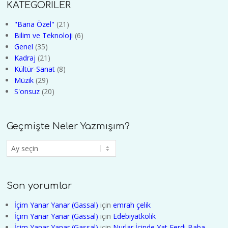
KATEGORİLER
"Bana Özel"
(21)
Bilim ve Teknoloji
(6)
Genel
(35)
Kadraj
(21)
Kültür-Sanat
(8)
Müzik
(29)
S'onsuz
(20)
Geçmişte Neler Yazmışım?
Geçmişte
Neler
Yazmışım?
Son yorumlar
İçim Yanar Yanar (Gassal)
için
emrah çelik
İçim Yanar Yanar (Gassal)
için
Edebiyatkolik
İçim Yanar Yanar (Gassal)
için
Nurlar İçinde Yat Ferdi Baba -