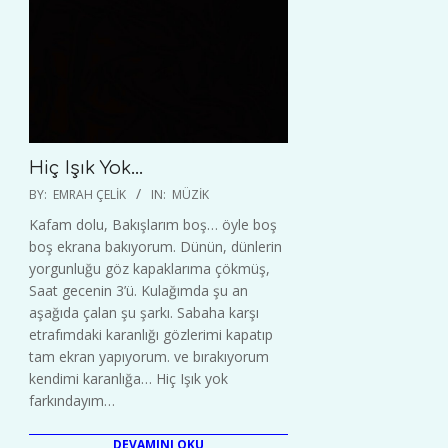
Hiç Işık Yok…
2020-
BY:
EMRAH ÇELIK
IN:
MÜZIK
01-
Kafam dolu, Bakışlarım boş… öyle boş
12
boş ekrana bakıyorum. Dünün, dünlerin
yorgunluğu göz kapaklarıma çökmüş,
Saat gecenin 3’ü. Kulağımda şu an
aşağıda çalan şu şarkı. Sabaha karşı
etrafımdaki karanlığı gözlerimi kapatıp
tam ekran yapıyorum. ve bırakıyorum
kendimi karanlığa… Hiç Işık yok
farkındayım…
DEVAMINI OKU