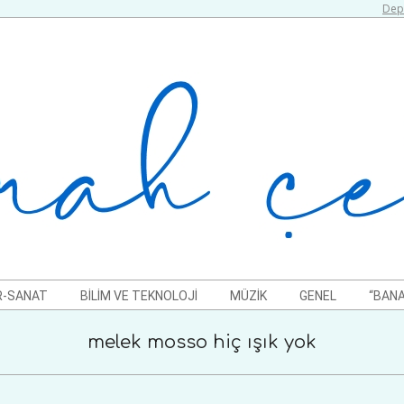
Depr
R-SANAT
BILIM VE TEKNOLOJI
MÜZIK
GENEL
“BANA
melek mosso hiç ışık yok