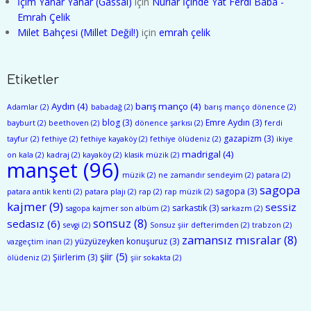
İçim Yanar Yanar (Gassal)
için
Nurlar İçinde Yat Ferdi Baba -
Emrah Çelik
Milet Bahçesi (Millet Değil!)
için
emrah çelik
Etiketler
Aydın
(4)
barış manço
(4)
Adamlar
(2)
babadağ
(2)
barış manço dönence
(2)
blog
(3)
Emre Aydın
(3)
bayburt
(2)
beethoven
(2)
dönence şarkısı
(2)
ferdi
gazapizm
(3)
tayfur
(2)
fethiye
(2)
fethiye kayaköy
(2)
fethiye ölüdeniz
(2)
ikiye
madrigal
(4)
on kala
(2)
kadraj
(2)
kayaköy
(2)
klasik müzik
(2)
manşet
(96)
müzik
(2)
ne zamandır sendeyim
(2)
patara
(2)
sagopa
sagopa
(3)
patara antik kenti
(2)
patara plajı
(2)
rap
(2)
rap müzik
(2)
kajmer
(9)
sessiz
sarkastik
(3)
sagopa kajmer son albüm
(2)
sarkazm
(2)
sonsuz
(8)
sedasız
(6)
sevgi
(2)
Sonsuz şiir defterimden
(2)
trabzon
(2)
zamansız mısralar
(8)
yüzyüzeyken konuşuruz
(3)
vazgeçtim inan
(2)
şiir
(5)
Şiirlerim
(3)
ölüdeniz
(2)
şiir sokakta
(2)