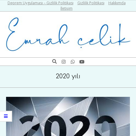
Skip
Deprem Uygulaması – Gizlilik Politikası
Gizlilik Politikası
Hakkımda
İletişim
to
content
Emrah
Search
Navigation
Çelik
Menu
2020 yılı