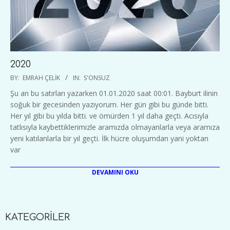
2020
2020-
BY:
EMRAH ÇELIK
IN:
S'ONSUZ
01-
Şu an bu satırları yazarken 01.01.2020 saat 00:01. Bayburt ilinin
01
soğuk bir gecesinden yazıyorum. Her gün gibi bu günde bitti.
Her yıl gibi bu yılda bitti. ve ömürden 1 yıl daha geçti. Acısıyla
tatlısıyla kaybettiklerimizle aramızda olmayanlarla veya aramıza
yeni katılanlarla bir yıl geçti. İlk hücre oluşumdan yani yoktan
var
DEVAMINI OKU
KATEGORİLER