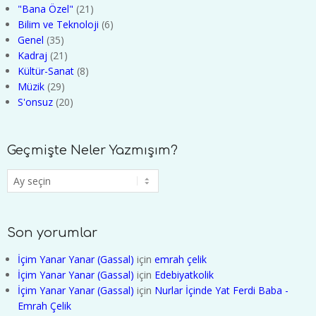
"Bana Özel"
(21)
Bilim ve Teknoloji
(6)
Genel
(35)
Kadraj
(21)
Kültür-Sanat
(8)
Müzik
(29)
S'onsuz
(20)
Geçmişte Neler Yazmışım?
Geçmişte
Neler
Yazmışım?
Son yorumlar
İçim Yanar Yanar (Gassal)
için
emrah çelik
İçim Yanar Yanar (Gassal)
için
Edebiyatkolik
İçim Yanar Yanar (Gassal)
için
Nurlar İçinde Yat Ferdi Baba -
Emrah Çelik