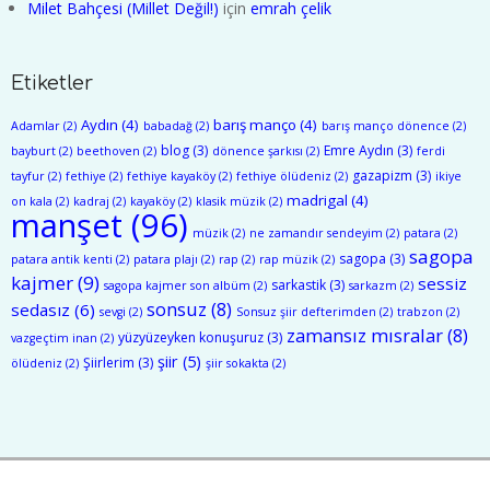
Milet Bahçesi (Millet Değil!)
için
emrah çelik
Etiketler
Aydın
(4)
barış manço
(4)
Adamlar
(2)
babadağ
(2)
barış manço dönence
(2)
blog
(3)
Emre Aydın
(3)
bayburt
(2)
beethoven
(2)
dönence şarkısı
(2)
ferdi
gazapizm
(3)
tayfur
(2)
fethiye
(2)
fethiye kayaköy
(2)
fethiye ölüdeniz
(2)
ikiye
madrigal
(4)
on kala
(2)
kadraj
(2)
kayaköy
(2)
klasik müzik
(2)
manşet
(96)
müzik
(2)
ne zamandır sendeyim
(2)
patara
(2)
sagopa
sagopa
(3)
patara antik kenti
(2)
patara plajı
(2)
rap
(2)
rap müzik
(2)
kajmer
(9)
sessiz
sarkastik
(3)
sagopa kajmer son albüm
(2)
sarkazm
(2)
sonsuz
(8)
sedasız
(6)
sevgi
(2)
Sonsuz şiir defterimden
(2)
trabzon
(2)
zamansız mısralar
(8)
yüzyüzeyken konuşuruz
(3)
vazgeçtim inan
(2)
şiir
(5)
Şiirlerim
(3)
ölüdeniz
(2)
şiir sokakta
(2)