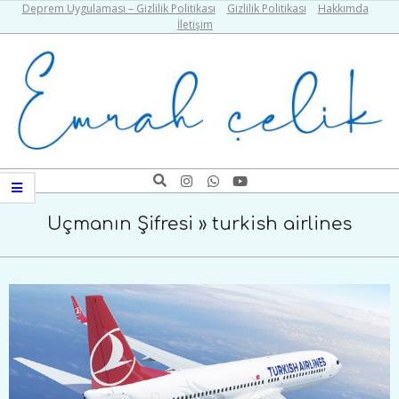
Skip
Deprem Uygulaması – Gizlilik Politikası
Gizlilik Politikası
Hakkımda
İletişim
to
content
Emrah
Search
Navigation
Çelik
Menu
Uçmanın Şifresi »
turkish airlines