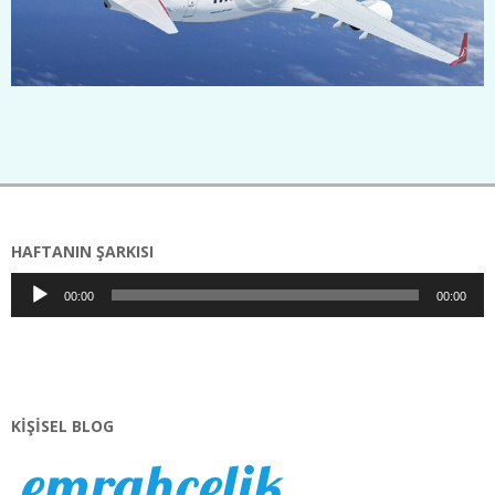
2015-
11-
19
HAFTANIN ŞARKISI
Ses
00:00
00:00
oynatıcı
KIŞISEL BLOG