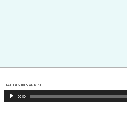
2021-
05-
18
HAFTANIN ŞARKISI
Ses
00:00
oynatıcı