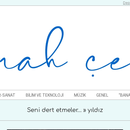
Depr
R-SANAT
BILIM VE TEKNOLOJI
MÜZIK
GENEL
“BANA
Seni dert etmeler… »
yıldız