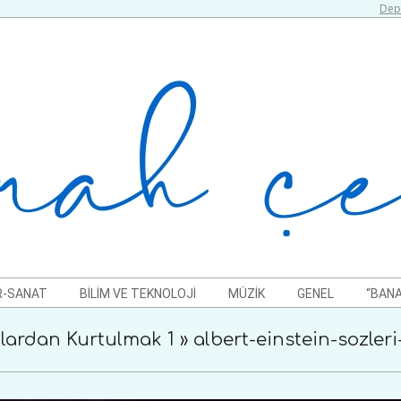
Depr
R-SANAT
BILIM VE TEKNOLOJI
MÜZIK
GENEL
“BANA
lardan Kurtulmak 1 »
albert-einstein-sozler