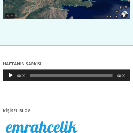
2020-
09-
20
HAFTANIN ŞARKISI
Ses
00:00
00:00
oynatıcı
KIŞISEL BLOG