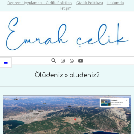
Skip
Deprem Uygulaması – Gizlilik Politikası
Gizlilik Politikası
Hakkımda
İletişim
to
content
Emrah
Search
Navigation
Çelik
Menu
Ölüdeniz »
oludeniz2