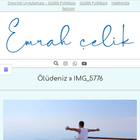
Skip
Deprem Uygulaması – Gizlilik Politikası
Gizlilik Politikası
Hakkımda
İletişim
to
content
Emrah
Search
Navigation
Çelik
Menu
Ölüdeniz »
IMG_5776