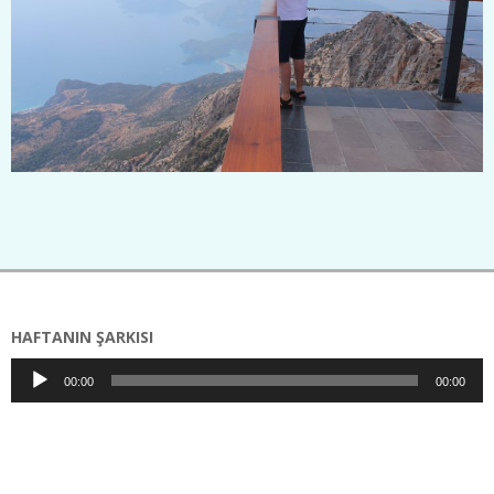
2020-
09-
20
HAFTANIN ŞARKISI
Ses
00:00
00:00
oynatıcı