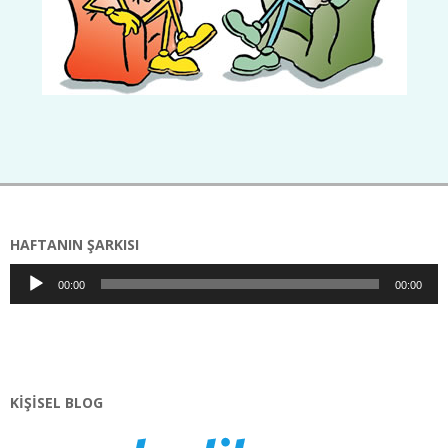
2020-
05-
29
HAFTANIN ŞARKISI
Ses
00:00
00:00
oynatıcı
KIŞISEL BLOG