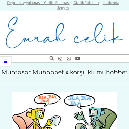
Skip
Deprem Uygulaması – Gizlilik Politikası
Gizlilik Politikası
Hakkımda
İletişim
to
content
Emrah
Search
Navigation
Çelik
Menu
Muhtasar Muhabbet »
karşılıklı muhabbet