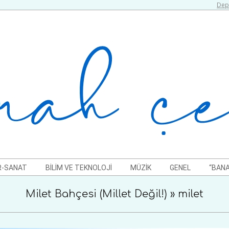
Depr
R-SANAT
BILIM VE TEKNOLOJI
MÜZIK
GENEL
“BANA
Milet Bahçesi (Millet Değil!) »
milet