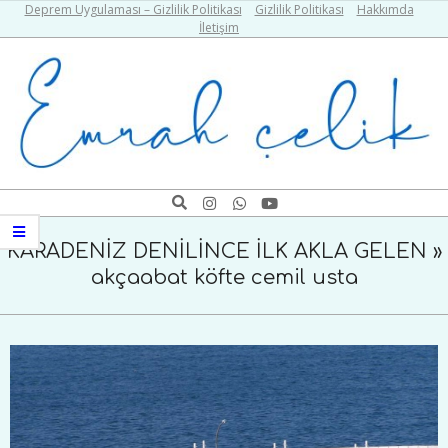
Skip
Deprem Uygulaması – Gizlilik Politikası
Gizlilik Politikası
Hakkımda
İletişim
to
content
Emrah
Search
Navigation
Çelik
Menu
KARADENİZ DENİLİNCE İLK AKLA GELEN »
akçaabat köfte cemil usta