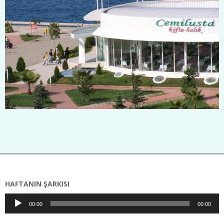
2017-
03-
22
HAFTANIN ŞARKISI
Ses
00:00
00:00
oynatıcı