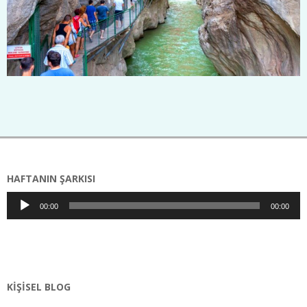
2020-
09-
08
HAFTANIN ŞARKISI
Ses
00:00
00:00
oynatıcı
KIŞISEL BLOG