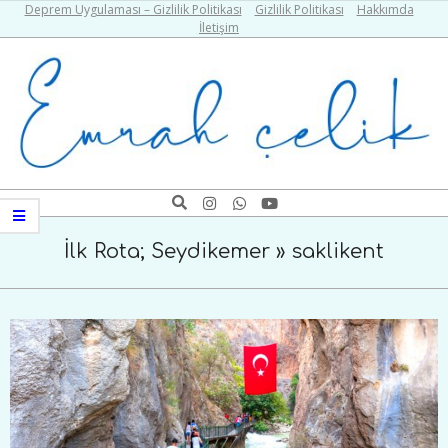
Skip
Deprem Uygulaması – Gizlilik Politikası
Gizlilik Politikası
Hakkımda
İletişim
to
content
Emrah
Search
Navigation
Çelik
Menu
İlk Rota; Seydikemer »
saklikent