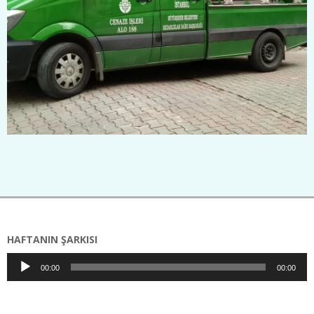
2025-
01-
01
HAFTANIN ŞARKISI
Ses
00:00
00:00
oynatıcı