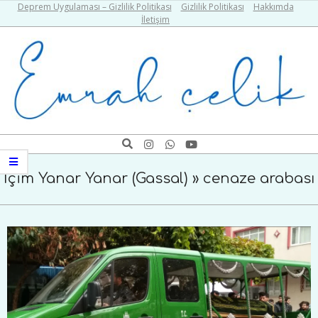
Skip
Deprem Uygulaması – Gizlilik Politikası
Gizlilik Politikası
Hakkımda
İletişim
to
content
Emrah
Search
Navigation
Çelik
Menu
İçim Yanar Yanar (Gassal) »
cenaze arabası