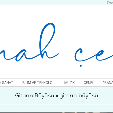
Depr
R-SANAT
BILIM VE TEKNOLOJI
MÜZIK
GENEL
“BANA
Gitarın Büyüsü »
gitarın büyüsü