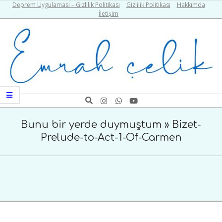
Skip
Deprem Uygulaması – Gizlilik Politikası
Gizlilik Politikası
Hakkımda
İletişim
to
content
Emrah
Search
Navigation
Çelik
Menu
Bunu bir yerde duymuştum »
Bizet-
Prelude-to-Act-1-Of-Carmen
2020-
05-
25