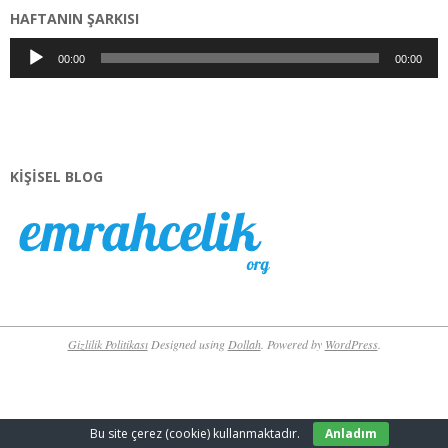
HAFTANIN ŞARKISI
Ses
00:00
00:00
oynatıcı
KIŞISEL BLOG
Gizlilik Politikası
Designed using
Dollah
. Powered by
WordPress
.
Bu site çerez (cookie) kullanmaktadır.
Anladım