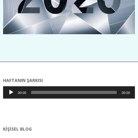
2020-
01-
01
HAFTANIN ŞARKISI
Ses
00:00
00:00
oynatıcı
KIŞISEL BLOG