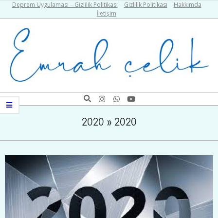
Skip
Deprem Uygulaması – Gizlilik Politikası
Gizlilik Politikası
Hakkımda
İletişim
to
content
Emrah
Search
Navigation
Çelik
Menu
2020 »
2020